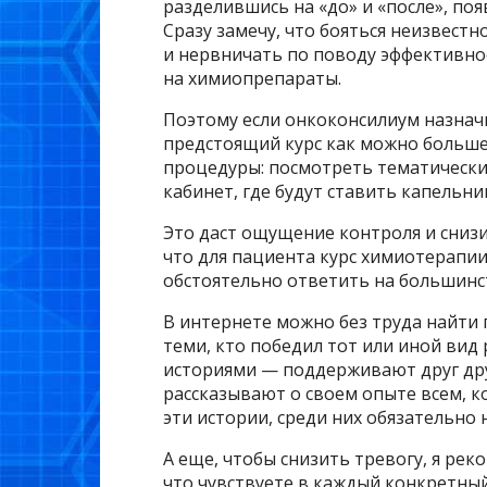
разделившись на «до» и «после», по
Сразу замечу, что бояться неизвестн
и нервничать по поводу эффективно
на химиопрепараты.
Поэтому если онкоконсилиум назнач
предстоящий курс как можно больше
процедуры: посмотреть тематически
кабинет, где будут ставить капельни
Это даст ощущение контроля и сниз
что для пациента курс химиотерапии
обстоятельно ответить на большинс
В интернете можно без труда найти
теми, кто победил тот или иной вид
историями — поддерживают друг дру
рассказывают о своем опыте всем, 
эти истории, среди них обязательно
А еще, чтобы снизить тревогу, я ре
что чувствуете в каждый конкретный