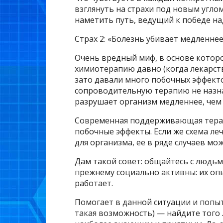
взглянуть на страхи под новым угло
наметить путь, ведущий к победе на
Страх 2: «Болезнь убивает медленнее
Очень вредный миф, в основе которо
химиотерапию давно (когда лекарств
зато давали много побочных эффектов
сопроводительную терапию не назнач
разрушает организм медленнее, чем 
Современная поддерживающая терап
побочные эффекты. Если же схема ле
для организма, ее в ряде случаев мо
Дам такой совет: общайтесь с людь
прежнему социально активны: их опы
работает.
Помогает в данной ситуации и попыт
такая возможность) — найдите того