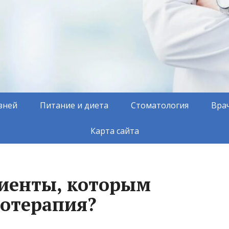
зней
Питание и диета
Стоматология
Вра
Карта сайта
циенты, которым
отерапия?