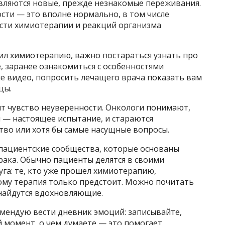
являются новые, прежде незнакомые переживания.
ости — это вполне нормально, в том числе
сти химиотерапии и реакций организма
ил химиотерапию, важно постараться узнать про
, заранее ознакомиться с особенностями
е видео, попросить лечащего врача показать вам
цы.
ит чувство неуверенности. Онкологи понимают,
 — настоящее испытание, и стараются
тво или хотя бы самые насущные вопросы.
 пациентские сообщества, которые основаны
 рака. Обычно пациенты делятся в своими
га: те, кто уже прошел химиотерапию,
кому терапия только предстоит. Можно почитать
 найдутся вдохновляющие.
комендую вести дневник эмоций: записывайте,
 момент, о чем думаете — это помогает