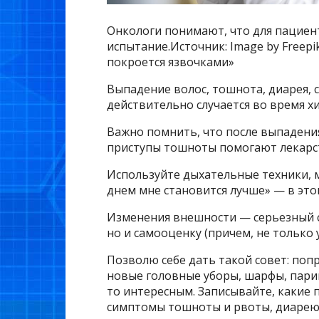
Онкологи понимают, что для пациен
испытание.Источник: Image by Freepi
покроется язвочками»
Выпадение волос, тошнота, диарея, 
действительно случается во время х
Важно помнить, что после выпадения
приступы тошноты помогают лекарст
Используйте дыхательные техники, 
днем мне становится лучше» — в эт
Изменения внешности — серьезный ст
но и самооценку (причем, не только 
Позволю себе дать такой совет: поп
новые головные уборы, шарфы, парики
то интересным. Записывайте, какие
симптомы тошноты и рвоты, диарею