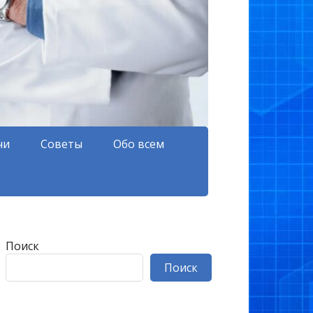
чи
Советы
Обо всем
Поиск
Поиск