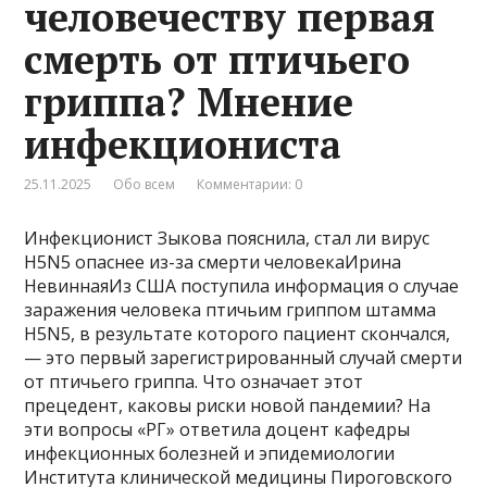
человечеству первая
смерть от птичьего
гриппа? Мнение
инфекциониста
25.11.2025
Обо всем
Комментарии: 0
Инфекционист Зыкова пояснила, стал ли вирус
H5N5 опаснее из-за смерти человекаИрина
НевиннаяИз США поступила информация о случае
заражения человека птичьим гриппом штамма
H5N5, в результате которого пациент скончался,
— это первый зарегистрированный случай смерти
от птичьего гриппа. Что означает этот
прецедент, каковы риски новой пандемии? На
эти вопросы «РГ» ответила доцент кафедры
инфекционных болезней и эпидемиологии
Института клинической медицины Пироговского