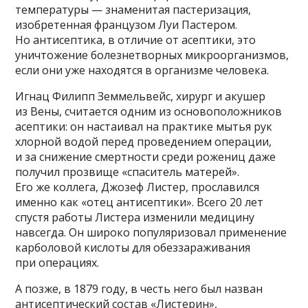
температуры — знаменитая пастеризация,
изобретенная французом Луи Пастером.
Но антисептика, в отличие от асептики, это
уничтожение болезнетворных микроорганизмов,
если они уже находятся в организме человека.
Игнац Филипп Земмельвейс, хирург и акушер
из Вены, считается одним из основоположников
асептики: он настаивал на практике мытья рук
хлорной водой перед проведением операции,
и за снижение смертности среди рожениц даже
получил прозвище «спаситель матерей».
Его же коллега, Джозеф Листер, прославился
именно как «отец антисептики». Всего 20 лет
спустя работы Листера изменили медицину
навсегда. Он широко популяризовал применение
карболовой кислоты для обеззараживания
при операциях.
А позже, в 1879 году, в честь него был назван
антисептический состав «Листерин»,