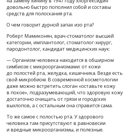
на замену хинину в 1947 году хлоргексидин
довольно быстро пополнил собой и составы
средств для полоскания рта.
О чем говорит дурной запах изо рта?
Роберт Мамиконян, врач-стоматолог высшей
категории, имплантолог, стоматолог-хирург,
пародонтолог, кандидат медицинских наук:
— Организм человека находится в обширном
симбиозе с микроорганизмами: от кожи
до полостей рта, желудка, кишечника. Везде есть
свой микробиом. В современной косметологии
даже можно встретить слоган «оставьте кожу
в покое», подразумевающий, что здоровую кожу
достаточно очищать от грязи и городских
выхлопов, а с остальным она справится сама.
То же самое с полостью рта. У здорового
человека там присутствуют в равновесии
и вредные микроорганизмы, и полезные.