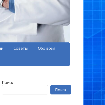
чи
Советы
Обо всем
Поиск
Поиск