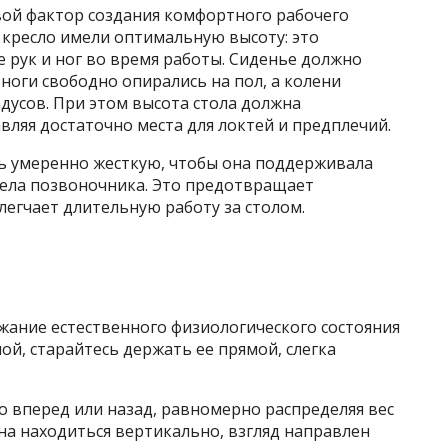
ой фактор создания комфортного рабочего
и кресло имели оптимальную высоту: это
 рук и ног во время работы. Сиденье должно
 ноги свободно опирались на пол, а колени
адусов. При этом высота стола должна
вляя достаточно места для локтей и предплечий.
ь умеренно жесткую, чтобы она поддерживала
дела позвоночника. Это предотвращает
егчает длительную работу за столом.
жание естественного физиологического состояния
ой, старайтесь держать ее прямой, слегка
о вперед или назад, равномерно распределяя вес
жна находиться вертикально, взгляд направлен