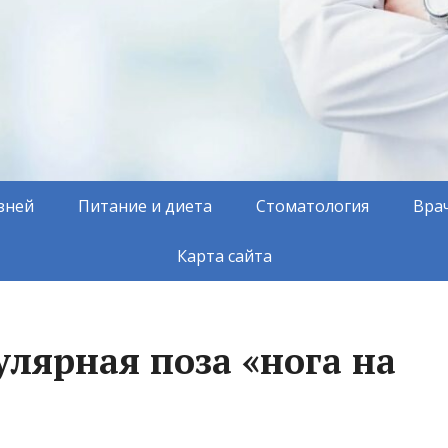
зней
Питание и диета
Стоматология
Вра
Карта сайта
лярная поза «нога на