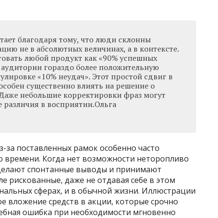
ает благодаря тому, что люди склонны
ию не в абсолютных величинах, а в контексте.
товать любой продукт как «90% успешных
у аудитории гораздо более положительную
улировке «10% неудач». Этот простой сдвиг в
собен существенно влиять на решение о
. Даже небольшие корректировки фраз могут
е различия в восприятии.Ольга
з-за поставленных рамок особенно часто
по времени. Когда нет возможности неторопливо
делают спонтанные выводы и принимают
е рискованные, даже не отдавая себе в этом
иональных сферах, и в обычной жизни. Иллюстрации
е вложение средств в акции, которые срочно
ебная ошибка при необходимости мгновенно