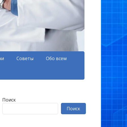
чи
Советы
Обо всем
Поиск
Поиск