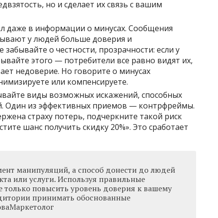
взятость, но и сделает их связь с вашим
л даже в информации о минусах. Сообщения
ывают у людей больше доверия и
 забывайте о честности, прозрачности: если у
рывайте этого — потребители все равно видят их,
ет недоверие. Но говорите о минусах
инимизируете или компенсируете.
вайте виды возможных искажений, способных
й. Один из эффективных приемов — контрфреймы.
ржена страху потерь, подчеркните такой риск
устите шанс получить скидку 20%». Это сработает
ент манипуляций, а способ донести до людей
кта или услуги. Используя правильные
е только повысить уровень доверия к вашему
удитории принимать обоснованные
оваМаркетолог