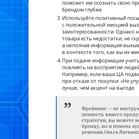
поможет им осознать свою пред
брендом глубже.
Используйте позитивный посы
с положительной эмоцией выз
заинтересованности. Однако не
товара есть недостатки, не ск
а неполная информация вызыва
в контексте того, как вы их м
При подаче информации учиты
повлиять на восприятие люде
Например, если ваша ЦА подве
при отказе от покупки: «Не уп
лучше, чем акцент на выгоде.
Фрейминг — не инструм
ценность вашего проду
стратегии, вы можете н
бренду, но и помочь а
решения.Ольга Литвин