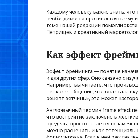
Каждому человеку важно знать, что 
необходимости противостоять ему и 
теме нашей редакции помогли экспер
Петрищев и креативный маркетолог
Как эффект фрейми
Эффект фрейминга — понятие изначал
и для других сфер. Оно связано с и
Например, вы читаете, что произво
это как сообщение, что она стала вк
рецепт ветчины», это может насторо
Англоязычный термин frame effect п
что восприятие заключено в жесткие
пределы, просто остается незамечен
можно расценить и как потенциальны
формулировка. Если в ней расставл