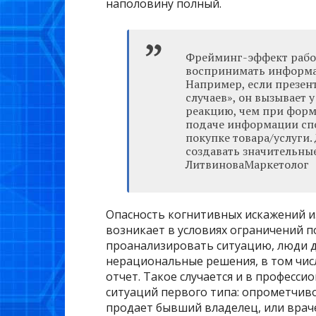
наполовину полный.
Фрейминг-эффект работ
воспринимать информац
Например, если презен
случаев», он вызывает 
реакцию, чем при форм
подаче информации спо
покупке товара/услуги
создавать значительны
ЛитвиноваМаркетолог
Опасность когнитивных искажений и
возникает в условиях ограничений 
проанализировать ситуацию, люди 
нерациональные решения, в том числ
отчет. Такое случается и в професс
ситуаций первого типа: опрометчиво
продает бывший владелец, или врач