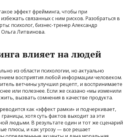
такое эффект фрейминга, чтобы при
избежать связанных с ним рисков. Разобраться в
ты: психолог, бизнес-тренер Александр
 Ольга Литвинова.
нга влияет на людей
ьно из области психологии, но актуально
зучением восприятия любой информации человеком.
дитель ветчины улучшил рецепт, и воспринимаете
уснее или полезнее. Если же сказано «мы изменили
жить, вызвать сомнения в качестве продукта.
ереводится как «эффект рамки» и подчеркивает,
 границы, хотя суть фактов выходит за эти
ной людьми. В результате один и тот же сценарий
е плюсы, и как угрозу — все решает
ены определенные акценты и дана моральная