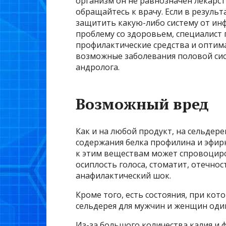
организм он не равнозначен лекарс
обращайтесь к врачу. Если в резуль
защитить какую-либо систему от ин
проблему со здоровьем, специалист
профилактические средства и оптим
возможные заболевания половой сис
андролога.
Возможный вред
Как и на любой продукт, на сельдере
содержания белка профилина и эфир
к этим веществам может спровоциро
осиплость голоса, стоматит, отечност
анафилактический шок.
Кроме того, есть состояния, при ко
сельдерея для мужчин и женщин оди
Из-за большого количества калия и 