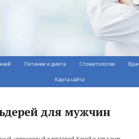
зней
Питание и диета
Стоматология
Вра
Карта сайта
льдерей для мужчин
ный, черешковый и листовой. Какой и для каких