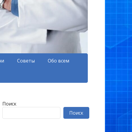
чи
Советы
Обо всем
Поиск
Поиск