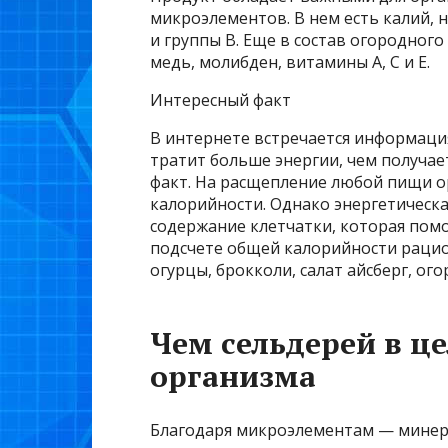
микроэлементов. В нем есть калий, 
и группы В. Еще в состав огородного
медь, молибден, витамины А, С и Е.
Интересный факт
В интернете встречается информаци
тратит больше энергии, чем получае
факт. На расщепление любой пищи о
калорийности. Однако энергетическа
содержание клетчатки, которая пом
подсчете общей калорийности рацио
огурцы, брокколи, салат айсберг, ог
Чем сельдерей в ц
организма
Благодаря микроэлементам — минер