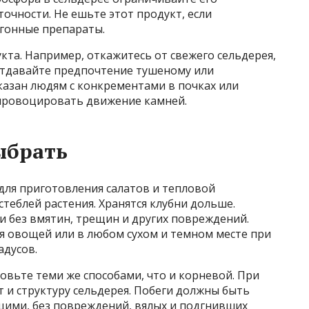
очности. Не ешьте этот продукт, если
егонные препараты.
кта. Например, откажитесь от свежего сельдерея,
 отдавайте предпочтение тушеному или
казан людям с конкрементами в почках или
провоцировать движение камней.
ыбрать
для приготовления салатов и тепловой
 стеблей растения. Хранятся клубни дольше.
ли без вмятин, трещин и других повреждений.
я овощей или в любом сухом и темном месте при
адусов.
вьте теми же способами, что и корневой. При
 и структуру сельдерея. Побеги должны быть
щими, без повреждений, вялых и подгнивших