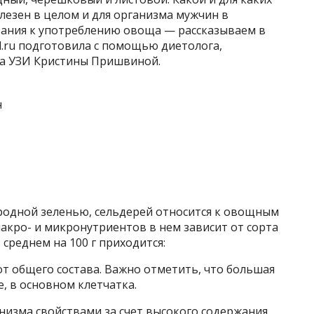
лезен в целом и для организма мужчин в
зания к употреблению овоща — рассказываем в
d.ru подготовила с помощью диетолога,
ча УЗИ Кристины Пришвиной.
ородной зеленью, сельдерей относится к овощным
акро- и микронутриентов в нем зависит от сорта
 среднем на 100 г приходится:
т общего состава. Важно отметить, что большая
, в основном клетчатка.
низма свойствами за счет высокого содержания