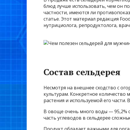
блюд лучше использовать, чем он по
частности, имеются ли противопока
статье. Этот материал редакция Foo
нутрициолога, репродуктолога, вра
Состав сельдерея
Несмотря на внешнее сходство с ог
культурам. Конкретное количество м
растения и используемой его части. В
В овоще очень много воды — 95,2% о
часть углеводов в сельдерее сложные
Продукт обладает важными для орга