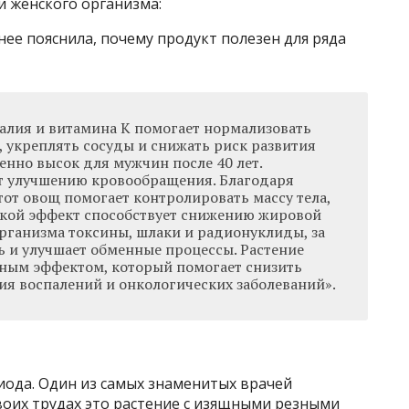
 и женского организма:
ее пояснила, почему продукт полезен для ряда
алия и витамина K помогает нормализовать
, укреплять сосуды и снижать риск развития
енно высок для мужчин после 40 лет.
т улучшению кровообращения. Благодаря
тот овощ помогает контролировать массу тела,
акой эффект способствует снижению жировой
организма токсины, шлаки и радионуклиды, за
ь и улучшает обменные процессы. Растение
ным эффектом, который помогает снизить
ия воспалений и онкологических заболеваний».
иода. Один из самых знаменитых врачей
воих трудах это растение с изящными резными