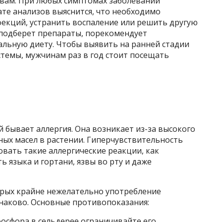
твам. При любых симптомах заболеваний
тате анализов выяснится, что необходимо
фекций, устранить воспаление или решить другую
 подберет препараты, порекомендует
альную диету. Чтобы выявить на ранней стадии
темы, мужчинам раз в год стоит посещать
й бывает аллергия. Она возникает из-за высокого
ных масел в растении. Гиперчувствительность
вать такие аллергические реакции, как
ь языка и гортани, язвы во рту и даже
торых крайне нежелательно употребление
наково. Основные противопоказания:
фосфора в сельдерее ограничивайте его