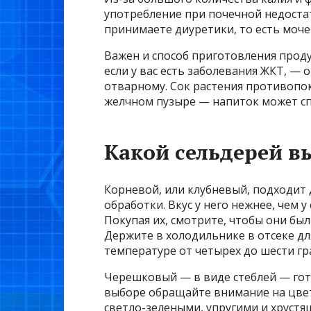
употребление при почечной недостат
принимаете диуретики, то есть моч
Важен и способ приготовления проду
если у вас есть заболевания ЖКТ, —
отварному. Сок растения противопо
желчном пузыре — напиток может с
Какой сельдерей в
Корневой, или клубневый, подходит 
обработки. Вкус у него нежнее, чем у
Покупая их, смотрите, чтобы они бы
Держите в холодильнике в отсеке дл
температуре от четырех до шести гр
Черешковый — в виде стеблей — гото
выборе обращайте внимание на цвет
светло-зелеными, упругими и хрустя