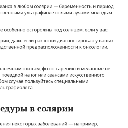
еанса в любом солярии — беременность и период
усственными ультрафиолетовыми лучами молодым
е особенно осторожны под солнцем, если у вас:
ярии, даже если рак кожи диагностирован у ваших
ледственной предрасположенности к онкологии.
олнечным ожогам, фотостарению и меланоме не
поездкой на юг или сеансами искусственного
юбом случае пользуйтесь специальными
льтрафиолета.
едуры в солярии
чения некоторых заболеваний — например,