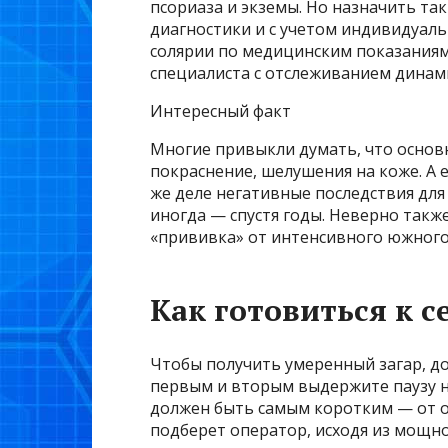
псориаза и экземы. Но назначить та
диагностики и с учетом индивидуаль
солярии по медицинским показания
специалиста с отслеживанием динам
Интересный факт
Многие привыкли думать, что основ
покраснение, шелушения на коже. А ес
же деле негативные последствия для
иногда — спустя годы. Неверно такж
«прививка» от интенсивного южного
Как готовиться к с
Чтобы получить умеренный загар, до
первым и вторым выдержите паузу не
должен быть самым коротким — от о
подберет оператор, исходя из мощн