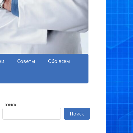
чи
Советы
Обо всем
Поиск
Поиск