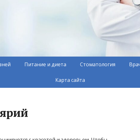
зней
Питание и диета
Стоматология
Вра
Карта сайта
лярий
оциируется с красотой и здоровьем. Чтобы