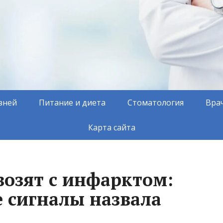
зней
Питание и диета
Стоматология
Вра
Карта сайта
возят с инфарктом:
 сигналы назвала