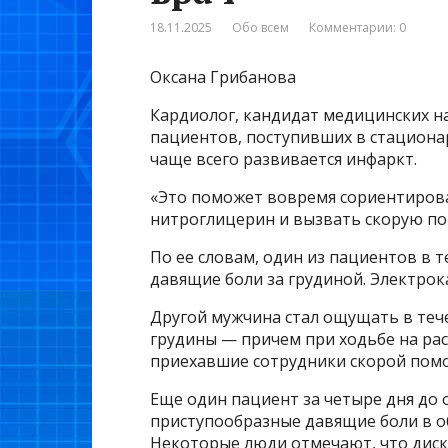
18.11.2025
Обо всем
Комментарии: 0
Оксана Грибанова
Кардиолог, кандидат медицинских на
пациентов, поступивших в стационар
чаще всего развивается инфаркт.
«Это поможет вовремя сориентироват
нитроглицерин и вызвать скорую по
По ее словам, один из пациентов в
давящие боли за грудиной. Электро
Другой мужчина стал ощущать в теч
грудины — причем при ходьбе на рас
приехавшие сотрудники скорой пом
Еще один пациент за четыре дня до 
приступообразные давящие боли в об
Некоторые люди отмечают, что диско