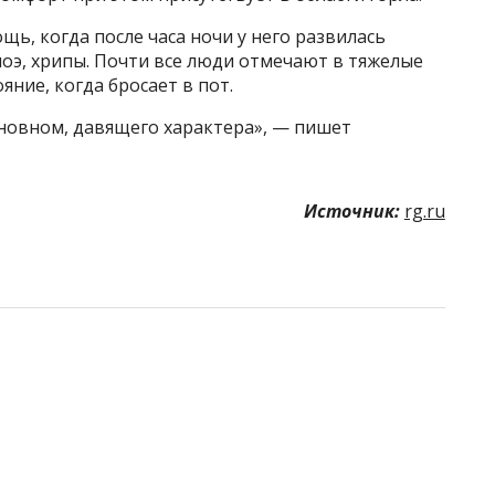
ь, когда после часа ночи у него развилась
оэ, хрипы. Почти все люди отмечают в тяжелые
ние, когда бросает в пот.
основном, давящего характера», — пишет
Источник:
rg.ru