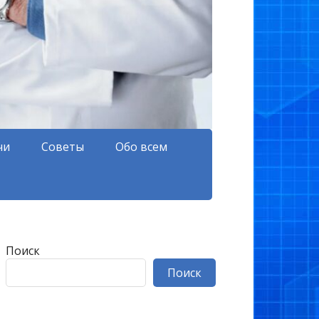
чи
Советы
Обо всем
Поиск
Поиск