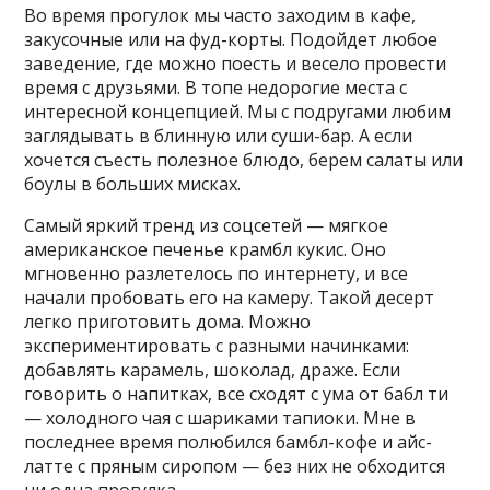
Во время прогулок мы часто заходим в кафе,
закусочные или на фуд-корты. Подойдет любое
заведение, где можно поесть и весело провести
время с друзьями. В топе недорогие места с
интересной концепцией. Мы с подругами любим
заглядывать в блинную или суши-бар. А если
хочется съесть полезное блюдо, берем салаты или
боулы в больших мисках.
Самый яркий тренд из соцсетей — мягкое
американское печенье крамбл кукис. Оно
мгновенно разлетелось по интернету, и все
начали пробовать его на камеру. Такой десерт
легко приготовить дома. Можно
экспериментировать с разными начинками:
добавлять карамель, шоколад, драже. Если
говорить о напитках, все сходят с ума от бабл ти
— холодного чая с шариками тапиоки. Мне в
последнее время полюбился бамбл-кофе и айс-
латте с пряным сиропом — без них не обходится
ни одна прогулка.