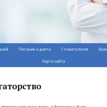
зней
Питание и диета
Стоматология
Вра
Карта сайта
гаторство
и превращают свою жизнь в бесконечный чек-