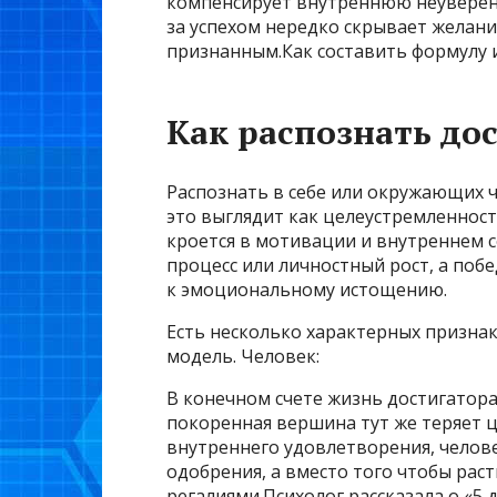
компенсирует внутреннюю неуверенн
за успехом нередко скрывает желани
признанным.Как составить формулу 
Как распознать дос
Распознать в себе или окружающих 
это выглядит как целеустремленнос
кроется в мотивации и внутреннем с
процесс или личностный рост, а поб
к эмоциональному истощению.
Есть несколько характерных призна
модель. Человек:
В конечном счете жизнь достигатора
покоренная вершина тут же теряет це
внутреннего удовлетворения, челове
одобрения, а вместо того чтобы рас
регалиями.Психолог рассказала о «5 д