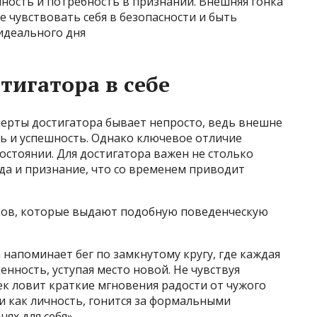
ость и потребность в признании. Внешняя гонка
е чувствовать себя в безопасности и быть
идеального дня
тигатора в себе
черты достигатора бывает непросто, ведь внешне
ть и успешность. Однако ключевое отличие
остоянии. Для достигатора важен не столько
еда и признание, что со временем приводит
ков, которые выдают подобную поведенческую
 напоминает бег по замкнутому кругу, где каждая
нность, уступая место новой. Не чувствуя
к ловит краткие мгновения радости от чужого
ти как личность, гонится за формальными
нях для себя»