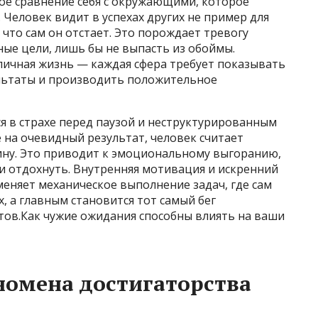
ое сравнение себя с окружающими, которое
Человек видит в успехах других не пример для
 что сам он отстает. Это порождает тревогу
ные цели, лишь бы не выпасть из обоймы.
 личная жизнь — каждая сфера требует показывать
льтаты и производить положительное
я в страхе перед паузой и неструктурированным
 на очевидный результат, человек считает
ину. Это приводит к эмоциональному выгоранию,
и отдохнуть. Внутренняя мотивация и искренний
меняет механическое выполнение задач, где сам
, а главным становится тот самый бег
тов.Как чужие ожидания способны влиять на ваши
номена достигаторства