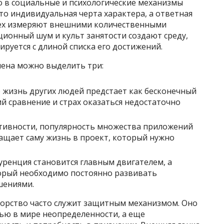
о в социальные и психологические механизмы
то индивидуальная черта характера, а ответная
пех измеряют внешними количественными
ионный шум и культ занятости создают среду,
ируется с длиной списка его достижений.
ена можно выделить три:
е жизнь других людей предстает как бесконечный
 сравнение и страх оказаться недостаточно
тивности, популярность множества приложений
ращает саму жизнь в проект, который нужно
уренция становится главным двигателем, а
орый необходимо постоянно развивать
шениями.
торство часто служит защитным механизмом. Оно
ью в мире неопределенности, а еще