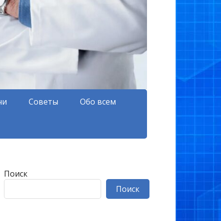
чи
Советы
Обо всем
Поиск
Поиск