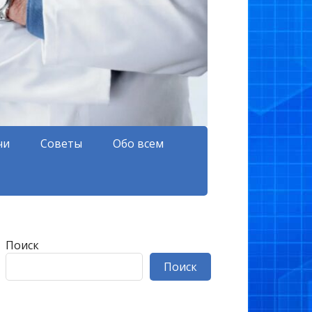
чи
Советы
Обо всем
Поиск
Поиск