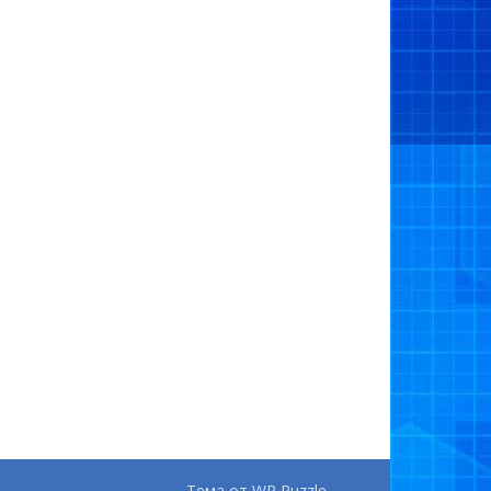
Тема от
WP Puzzle