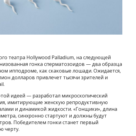
го театра Hollywood Palladium, на следующей
анизованная гонка сперматозоидов — два образца
ном ипподроме, как скаковые лошади. Ожидается,
лион долларов привлечет тысячи зрителей и
l.
 этой идеей — разработал микроскопический
вия, имитирующие женскую репродуктивную
налами и динамикой жидкости. «Гонщики», длина
иметра, синхронно стартуют и должны будут
тров. Победителем гонки станет первый
ю черту.