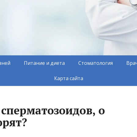
зней
Питание и диета
Стоматология
Вра
Карта сайта
 сперматозоидов, о
орят?