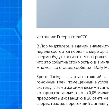
Источник: Freepik.com/CC0
В Лос-Анджелесе, в здании знаменито
неделе состоится первая в мире орг
спермы будут состязаться на крошеч
что это событие стоимостью в 1 мил
множество ставок, сообщает Daily Mai
Sperm Racing — стартап, стоящий за
гоночный трек, помещенный в усло
систему, с теми же химическими сиг
которых составляет около 0,05 милл
преодолеть дистанцию в 20 сантиме
сперматозоид, пересекший финишну