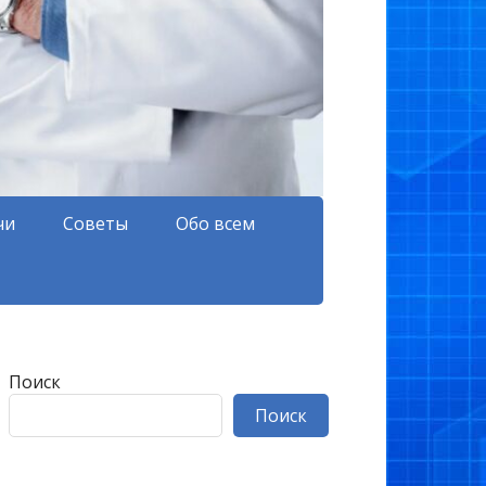
чи
Советы
Обо всем
Поиск
Поиск