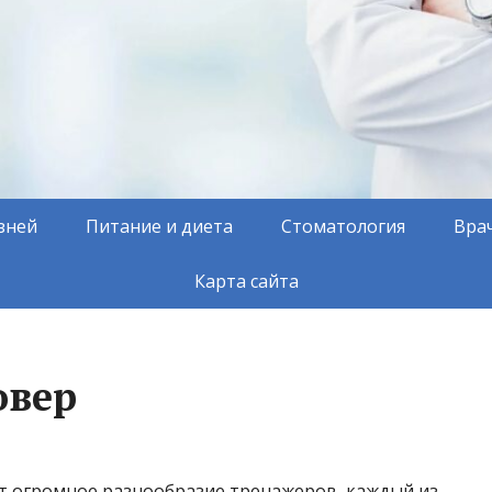
зней
Питание и диета
Стоматология
Вра
Карта сайта
овер
т огромное разнообразие тренажеров, каждый из