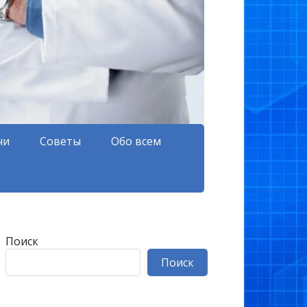
чи
Советы
Обо всем
Поиск
Поиск