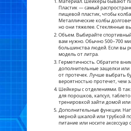
Материал. Шейкеры бывают пл
Пластик — самый распростран
пищевой пластик, чтобы колба 
Металлические колбы долгове
но они тяжелее. Стеклянные вы
Объем. Выбирайте спортивный 
вам нужно. Обычно 500–700 м
большинства людей. Если вы 
модель от литра.
Герметичность. Обратите вни
дополнительные защелки или
от протечек. Лучше выбрать б
вероятностью протечет, чем 
Шейкеры с отделениями. В так
для порошков, капсул, таблето
тренировкой зайти домой или 
Дополнительные функции. Напр
мерной шкалой или трубкой по
питание или носите аксессуар с