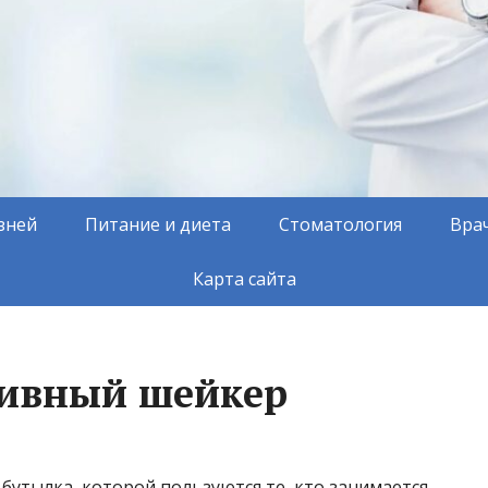
зней
Питание и диета
Стоматология
Вра
Карта сайта
тивный шейкер
утылка, которой пользуются те, кто занимается