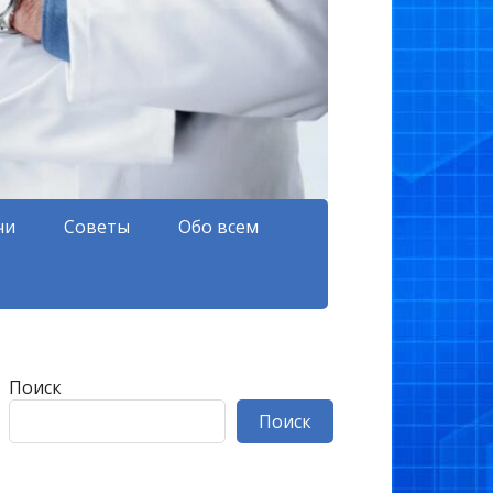
чи
Советы
Обо всем
Поиск
Поиск