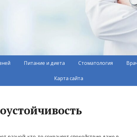
зней
Питание и диета
Стоматология
Вра
Карта сайта
соустойчивость
ет разной: кто-то сохраняет спокойствие даже в