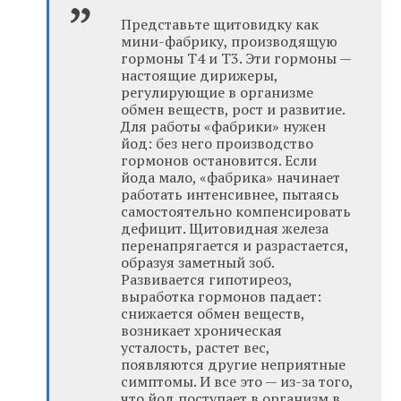
Представьте щитовидку как
мини-фабрику, производящую
гормоны Т4 и Т3. Эти гормоны —
настоящие дирижеры,
регулирующие в организме
обмен веществ, рост и развитие.
Для работы «фабрики» нужен
йод: без него производство
гормонов остановится. Если
йода мало, «фабрика» начинает
работать интенсивнее, пытаясь
самостоятельно компенсировать
дефицит. Щитовидная железа
перенапрягается и разрастается,
образуя заметный зоб.
Развивается гипотиреоз,
выработка гормонов падает:
снижается обмен веществ,
возникает хроническая
усталость, растет вес,
появляются другие неприятные
симптомы. И все это — из-за того,
что йод поступает в организм в