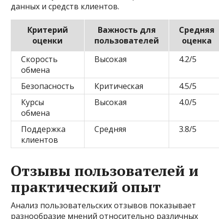
данных и средств клиентов.
Критерий
Важность для
Средняя
оценки
пользователей
оценка
Скорость
Высокая
4.2/5
обмена
Безопасность
Критическая
4.5/5
Курсы
Высокая
4.0/5
обмена
Поддержка
Средняя
3.8/5
клиентов
Отзывы пользователей и
практический опыт
Анализ пользовательских отзывов показывает
разнообразие мнений относительно различных