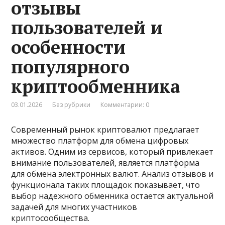
отзывы
пользователей и
особенности
популярного
криптообменника
03.01.2026
Без рубрики
Комментарии: 0
Современный рынок криптовалют предлагает
множество платформ для обмена цифровых
активов. Одним из сервисов, который привлекает
внимание пользователей, является платформа
для обмена электронных валют. Анализ отзывов и
функционала таких площадок показывает, что
выбор надежного обменника остается актуальной
задачей для многих участников
криптосообщества.