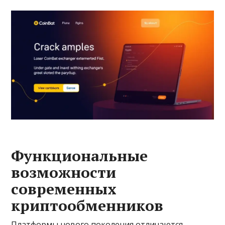
Функциональные
возможности
современных
криптообменников
Платформы нового поколения отличаются