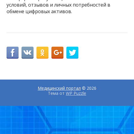
условий, отзывов и личных потребностей в
обмене цифровых активов.
Медицинский портал
© 2026
Тема от
WP Puzzle