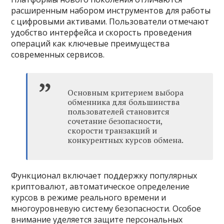
расширенным набором инструментов для работы
с цифровыми активами. Пользователи отмечают
удобство интерфейса и скорость проведения
операций как ключевые преимущества
современных сервисов.
Основным критерием выбора
обменника для большинства
пользователей становится
сочетание безопасности,
скорости транзакций и
конкурентных курсов обмена.
Функционал включает поддержку популярных
криптовалют, автоматическое определение
курсов в режиме реального времени и
многоуровневую систему безопасности. Особое
внимание уделяется защите персональных