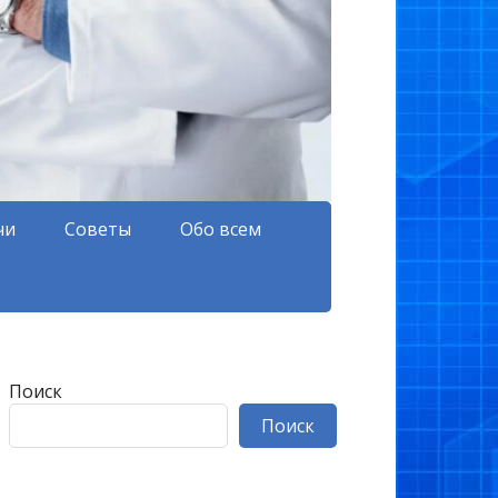
чи
Советы
Обо всем
Поиск
Поиск