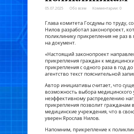
05.07.2025
Обо всем
Комментарии: 0
Глава комитета Госдумы по труду, с
Нилов разработал законопроект, ко
поликлинику прикрепления не раз в г
на документ.
«Настоящий законопроект направле
прикрепления граждан к медицински
прикрепления с одного раза в год до
агентство текст пояснительной запис
Автор инициативы считает, что сущ
возможность выбора медицинского 
неэффективному распределению нагр
прикрепления позволит гражданам в
медицинские учреждения, что в сво
уверен Ярослав Нилов.
Напомним, прикрепление к поликли