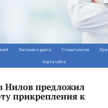
зней
Питание и диета
Стоматология
Вра
Карта сайта
в Нилов предложил
оту прикрепления к