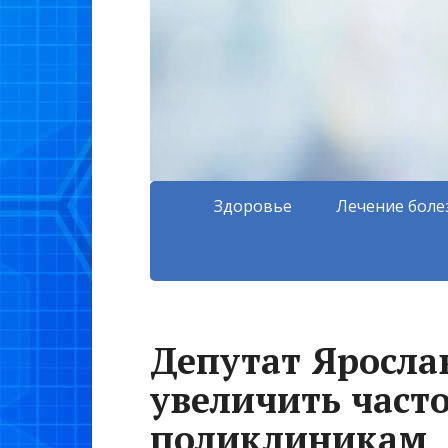
Здоровье
Лечение боле
Депутат Яросла
увеличить част
поликлиникам