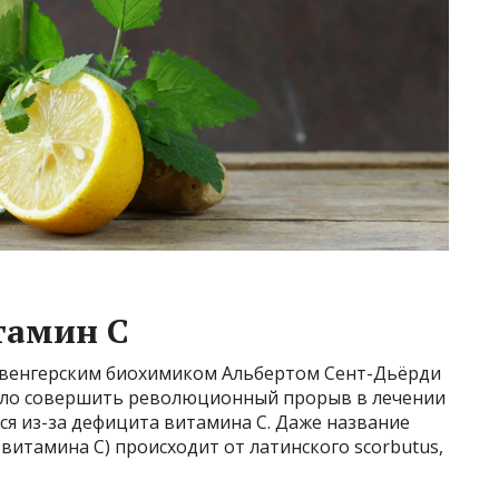
тамин С
 венгерским биохимиком Альбертом Сент-Дьёрди
олило совершить революционный прорыв в лечении
ся из-за дефицита витамина С. Даже название
витамина С) происходит от латинского scorbutus,