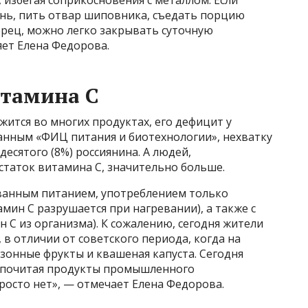
нь, пить отвар шиповника, съедать порцию
ерец, можно легко закрывать суточную
яет Елена Федорова.
итамина С
жится во многих продуктах, его дефицит у
данным «ФИЦ питания и биотехнологии», нехватку
есятого (8%) россиянина. А людей,
таток витамина С, значительно больше.
ованным питанием, употреблением только
ин С разрушается при нагревании), а также с
 С из организма). К сожалению, сегодня жители
, в отличии от советского периода, когда на
езонные фрукты и квашеная капуста. Сегодня
едпочитая продукты промышленного
просто нет», — отмечает Елена Федорова.