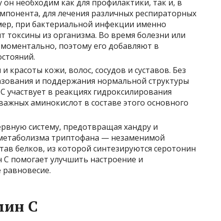
 он необходим как для профилактики, так и, в
мпонента, для лечения различных респираторных
мер, при бактериальной инфекции именно
т токсины из организма. Во время болезни или
я моментально, поэтому его добавляют в
остояний.
и красоты кожи, волос, сосудов и суставов. Без
азования и поддержания нормальной структуры
 С участвует в реакциях гидроксилирования
важных аминокислот в составе этого основного
рвную систему, предотвращая хандру и
 метаболизма триптофана — незаменимой
тав белков, из которой синтезируются серотонин
 С помогает улучшить настроение и
 равновесие.
мин С