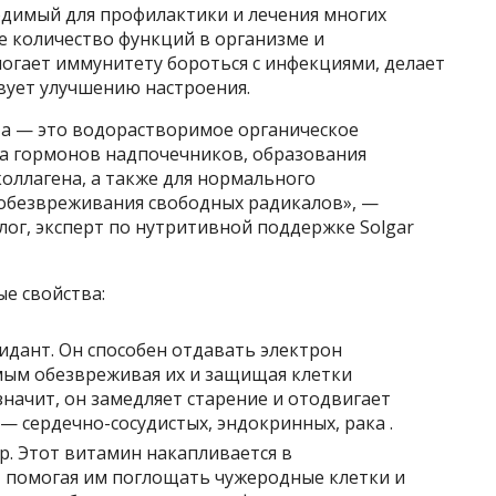
димый для профилактики и лечения многих
е количество функций в организме и
огает иммунитету бороться с инфекциями, делает
вует улучшению настроения.
та — это водорастворимое органическое
за гормонов надпочечников, образования
оллагена, а также для нормального
обезвреживания свободных радикалов», —
лог, эксперт по нутритивной поддержке Solgar
е свойства:
дант. Он способен отдавать электрон
мым обезвреживая их и защищая клетки
значит, он замедляет старение и отодвигает
— сердечно-сосудистых, эндокринных, рака .
. Этот витамин накапливается в
 помогая им поглощать чужеродные клетки и