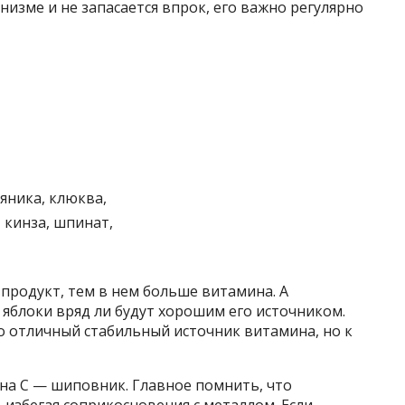
низме и не запасается впрок, его важно регулярно
яника, клюква,
 кинза, шпинат,
продукт, тем в нем больше витамина. А
яблоки вряд ли будут хорошим его источником.
о отличный стабильный источник витамина, но к
а С — шиповник. Главное помнить, что
 избегая соприкосновения с металлом. Если