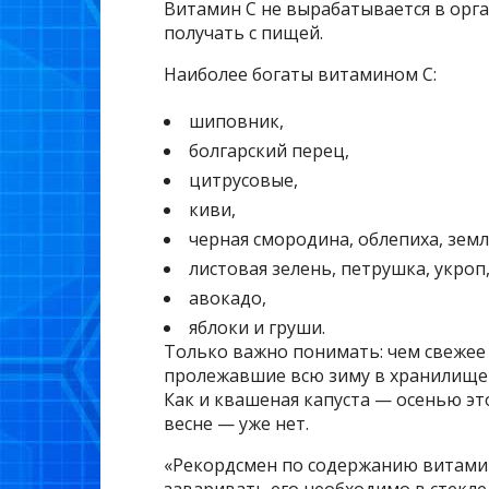
Витамин С не вырабатывается в орга
получать с пищей.
Наиболее богаты витамином С:
шиповник,
болгарский перец,
цитрусовые,
киви,
черная смородина, облепиха, земл
листовая зелень, петрушка, укроп,
авокадо,
яблоки и груши.
Только важно понимать: чем свежее 
пролежавшие всю зиму в хранилище 
Как и квашеная капуста — осенью эт
весне — уже нет.
«Рекордсмен по содержанию витамин
заваривать его необходимо в стекле,