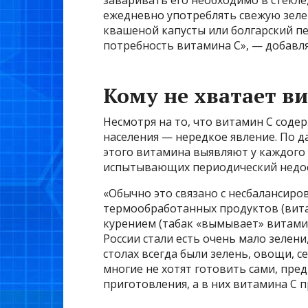
ежедневно употреблять свежую зеле
квашеной капусты или болгарский п
потребность витамина С», — добавл
Кому не хватает в
Несмотря на то, что витамин С содер
населения — нередкое явление. По 
этого витамина выявляют у каждого д
испытывающих периодический недос
«Обычно это связано с несбалансир
термообработанных продуктов (витам
курением (табак «вымывает» витамин
России стали есть очень мало зелени
столах всегда были зелень, овощи, с
многие не хотят готовить сами, пр
приготовления, а в них витамина С 