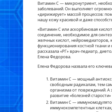
Витамин С — микронутриент, необхо
заболеваний. Он выполняет огромно
«дирижирует» массой процессов: пом
нашу кожу красивой и даже способст
«Витамин С или аскорбиновая кисло
соединение, необходимое для синте
желчных кислот, нейромедиаторов, к
функционирования костной ткани и 
рассказала «РГ» врач-педиатр, дието
Елена Федорова.
Елена Федорова назвала его ключевы
Витамин С — мощный антиокси
свободным радикалам, тем са
организма от повреждений. А 
развитие «болезней старости» 
Витамин С — иммуномодулятор
иммунокомпетентных клетках,