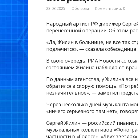
23.03.2025
Обо всем
Комментарии: 0
Народный артист РФ дирижер Сергей 
перенесенной операции. Об этом рас
«Да, Жилин в больнице, не все так ст
подлечится», — сказала собеседница 
В свою очередь, РИА Новости со ссы
состоянием Жилина наблюдают врач
По данным агентства, у Жилина все н
обратился в скорую помощь. «Потре
незначительное», — заметил предста
Через несколько дней музыканта мог
«ничего серьезного там нет», говоря
Сергей Жилин — российский пианист
музыкальных коллективов «Фонограф»
частности в «Голосе», «Двух звездах» 