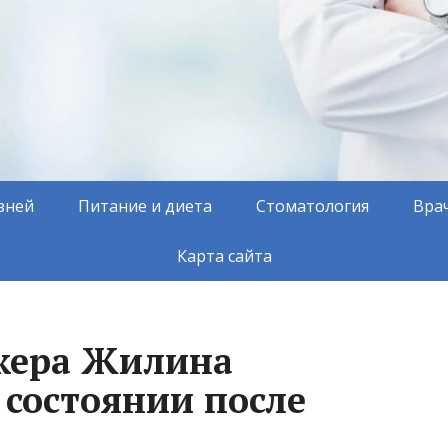
зней
Питание и диета
Стоматология
Вра
Карта сайта
жера Жилина
о состоянии после