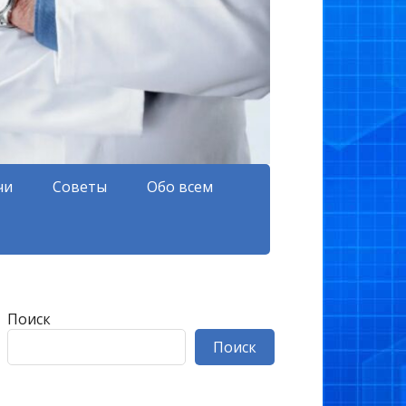
чи
Советы
Обо всем
Поиск
Поиск