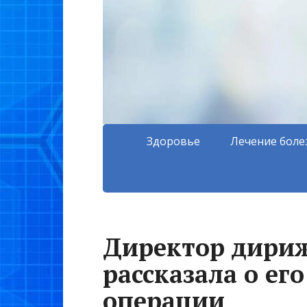
Здоровье
Лечение боле
Директор дири
рассказала о ег
операции