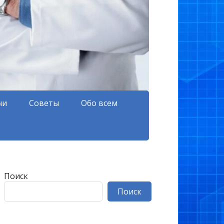
чи
Советы
Обо всем
Поиск
Поиск