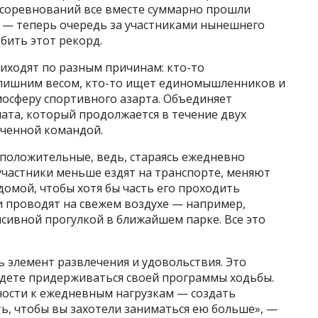
и соревнований все вместе суммарно прошли
з — теперь очередь за участниками нынешнего
бить этот рекорд.
иходят по разным причинам: кто-то
с лишним весом, кто-то ищет единомышленников и
мосферу спортивного азарта. Объединяет
ната, который продолжается в течение двух
оченной командой.
 положительные, ведь, стараясь ежедневно
участники меньше ездят на транспорте, меняют
домой, чтобы хотя бы часть его проходить
и проводят на свежем воздухе — например,
сивной прогулкой в ближайшем парке. Все это
 элемент развлечения и удовольствия. Это
будете придерживаться своей программы ходьбы.
ости к ежедневным нагрузкам — создать
ь, чтобы вы захотели заниматься ею больше», —