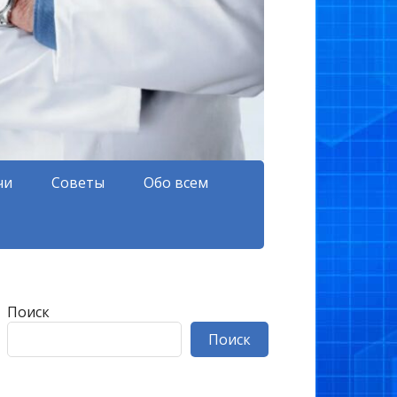
чи
Советы
Обо всем
Поиск
Поиск