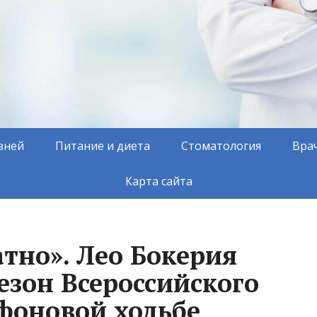
зней
Питание и диета
Стоматология
Вра
Карта сайта
тно». Лео Бокерия
езон Всероссийского
фоновой ходьбе