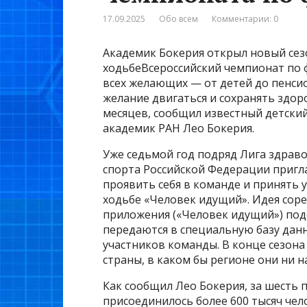
17.09.2025
Обо всем
Комментарии: 0
Академик Бокерия открыл новый сез
ходьбеВсероссийский чемпионат по 
всех желающих — от детей до пенсио
желание двигаться и сохранять здор
месяцев, сообщил известный детский
академик РАН Лео Бокерия.
Уже седьмой год подряд Лига здрав
спорта Российской Федерации пригл
проявить себя в команде и принять 
ходьбе «Человек идущий». Идея со
приложения («Человек идущий») подс
передаются в специальную базу данн
участников команды. В конце сезон
страны, в каком бы регионе они ни н
Как сообщил Лео Бокерия, за шесть
присоединилось более 600 тысяч чел