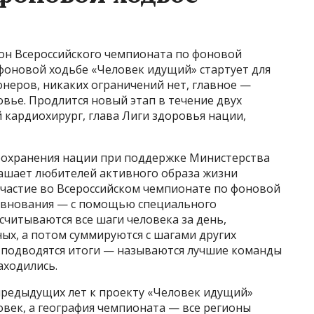
он Всероссийского чемпионата по фоновой
фоновой ходьбе «Человек идущий» стартует для
неров, никаких ограничений нет, главное —
овье. Продлится новый этап в течение двух
 кардиохирург, глава Лиги здоровья нации,
оохранения нации при поддержке Министерства
ашает любителей активного образа жизни
участие во Всероссийском чемпионате по фоновой
ревнования — с помощью специального
читываются все шаги человека за день,
ых, а потом суммируются с шагами других
а подводятся итоги — называются лучшие команды
аходились.
 предыдущих лет к проекту «Человек идущий»
овек, а география чемпионата — все регионы