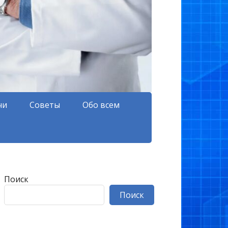
чи
Советы
Обо всем
Поиск
Поиск