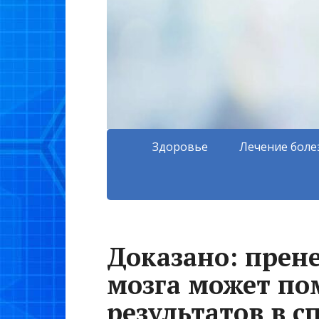
Здоровье
Лечение боле
Доказано: прен
мозга может по
результатов в с