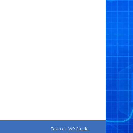
Тема от
WP Puzzle