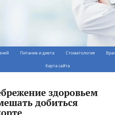
зней
Питание и диета
Стоматология
Вра
Карта сайта
ебрежение здоровьем
мешать добиться
порте