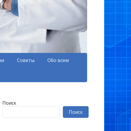
чи
Советы
Обо всем
Поиск
Поиск