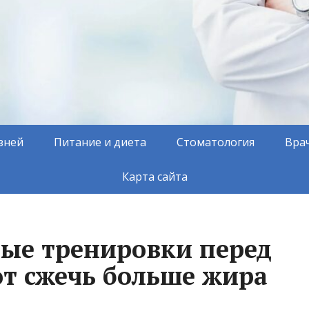
зней
Питание и диета
Стоматология
Вра
Карта сайта
вые тренировки перед
т сжечь больше жира