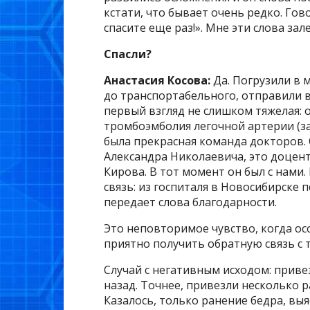
кстати, что бывает очень редко. Гов
спасите еще раз!». Мне эти слова зал
Спасли?
Анастасия Косова:
Да. Погрузили в 
до транспортабельного, отправили в 
первый взгляд не слишком тяжелая: 
тромбоэмболия легочной артерии (за
была прекрасная команда докторов.
Александра Николаевича, это доцен
Кирова. В тот момент он был с нами.
связь: из госпиталя в Новосибирске
передает слова благодарности.
Это неповторимое чувство, когда ос
приятно получить обратную связь с т
Случай с негативным исходом: приве
назад. Точнее, привезли несколько р
Казалось, только ранение бедра, выя