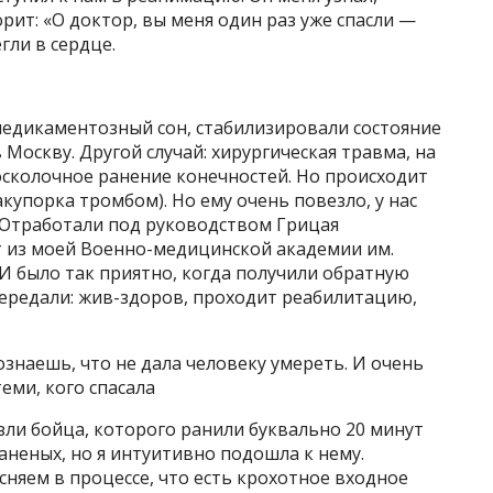
орит: «О доктор, вы меня один раз уже спасли —
егли в сердце.
медикаментозный сон, стабилизировали состояние
Москву. Другой случай: хирургическая травма, на
осколочное ранение конечностей. Но происходит
купорка тромбом). Но ему очень повезло, у нас
 Отработали под руководством Грицая
т из моей Военно-медицинской академии им.
 И было так приятно, когда получили обратную
 передали: жив-здоров, проходит реабилитацию,
ознаешь, что не дала человеку умереть. И очень
еми, кого спасала
зли бойца, которого ранили буквально 20 минут
аненых, но я интуитивно подошла к нему.
сняем в процессе, что есть крохотное входное