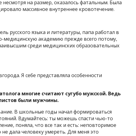
е несмотря на размер, оказалось фатальным. Была
оцировало массивное внутреннее кровотечение.
ель русского языка и литературы, папа работал в
нно-медицинскую академию прежде всего потому,
 наивысшим среди медицинских образовательных
вгорода. Я себе представляла особенности
толога многие считают сугубо мужской. Ведь
алистов были мужчины.
ание. В школьные годы начал формироваться
тояний. Вдумайтесь: ты можешь спасти чью-то
ление, поняла, что все так и есть: неповторимое
о не дала человеку умереть. Для меня это