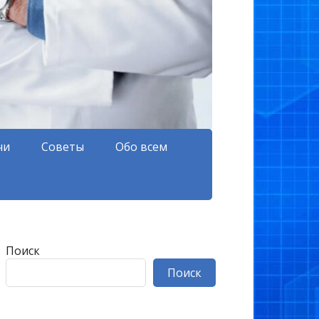
чи
Советы
Обо всем
Поиск
Поиск