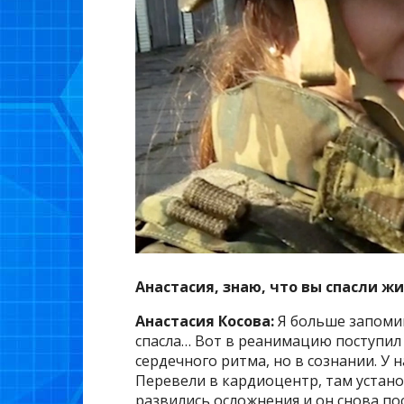
Анастасия, знаю, что вы спасли ж
Анастасия Косова:
Я больше запомина
спасла… Вот в реанимацию поступил 
сердечного ритма, но в сознании. У 
Перевели в кардиоцентр, там установ
развились осложнения и он снова по