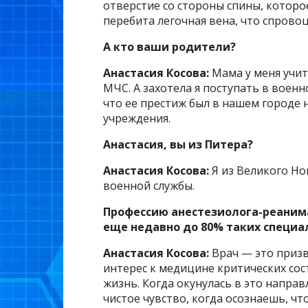
отверстие со стороны спины, которо
перебита легочная вена, что спров
А кто ваши родители?
Анастасия Косова:
Мама у меня учит
МЧС. А захотела я поступать в вое
что ее престиж был в нашем городе
учреждения.
Анастасия, вы из Питера?
Анастасия Косова:
Я из Великого Но
военной службы.
Профессию анестезиолога-реанима
еще недавно до 80% таких специ
Анастасия Косова:
Врач — это призв
интерес к медицине критических сос
жизнь. Когда окунулась в это направ
чистое чувство, когда осознаешь, чт