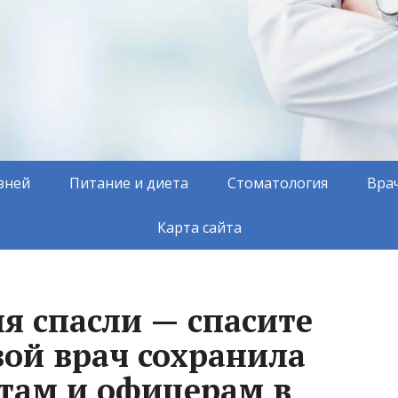
зней
Питание и диета
Стоматология
Вра
Карта сайта
я спасли — спасите
вой врач сохранила
атам и офицерам в