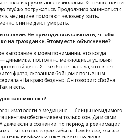
и пошла в кружок анестезиологии. Конечно, почти
адо глубже погружаться. Продолжила заниматься с
ния в медицине помогают человеку жить.
менно они не дают умереть.
ыгорание. Не приходилось слышать, чтобы
ко на гражданке. Этому есть объяснение?
е выгорание в моем понимании, это когда
О — динамика, постоянно меняющиеся условия.
ожитый день. Хотя я бы не сказала, что в тех
авится фраза, сказанная бойцом с позывным
сериала «На краю бездны». Он говорит: «Война
ак и есть.
едко запоминают?
 реаниматологи в медицине — бойцы невидимого
пациентам обеспечиваем только сон. Да и сами
А даже если в сознании, то период в реанимации
се хотят его поскорее забыть. Тем более, мы все
. В нашу профессию идут скромные люди.