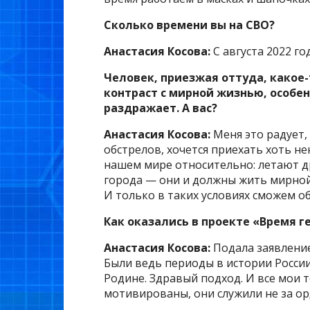
Сколько времени вы на СВО?
Анастасия Косова:
С августа 2022 го
Человек, приезжая оттуда, какое-
контраст с мирной жизнью, особен
раздражает. А вас?
Анастасия Косова:
Меня это радует,
обстрелов, хочется приехать хоть нен
нашем мире относительно: летают др
города — они и должны жить мирной
И только в таких условиях сможем о
Как оказались в проекте «Время г
Анастасия Косова:
Подала заявление
Были ведь периоды в истории России
Родине. Здравый подход. И все мои
мотивированы, они служили не за ор