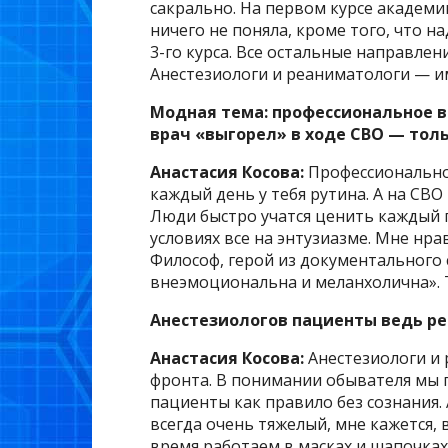
сакрально. На первом курсе академи
ничего не поняла, кроме того, что н
3-го курса. Все остальные направле
Анестезиологи и реаниматологи — и
Модная тема: профессиональное в
врач «выгорел» в ходе СВО — толь
Анастасия Косова:
Профессионально
каждый день у тебя рутина. А на СВ
Люди быстро учатся ценить каждый пр
условиях все на энтузиазме. Мне нр
Философ, герой из документального 
внеэмоциональна и меланхолична». Т
Анестезиологов пациенты ведь р
Анастасия Косова:
Анестезиологи и
фронта. В понимании обывателя мы 
пациенты как правило без сознания. 
всегда очень тяжелый, мне кажется, в
время работаем в масках и шапочках