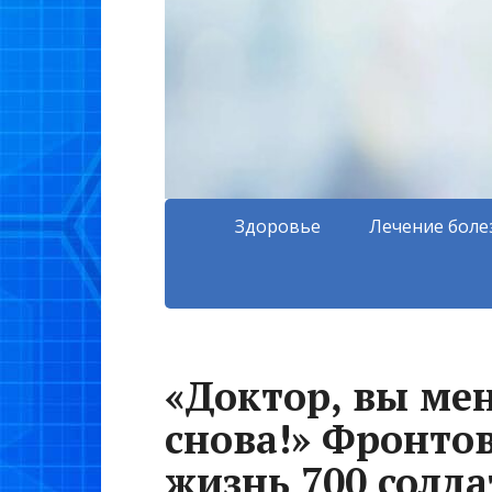
Здоровье
Лечение боле
«Доктор, вы мен
снова!» Фронто
жизнь 700 солд