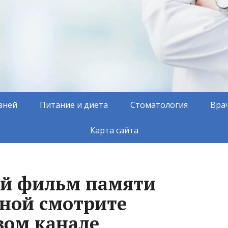
зней
Питание и диета
Стоматология
Вра
Карта сайта
й фильм памяти
ной смотрите
вом канале