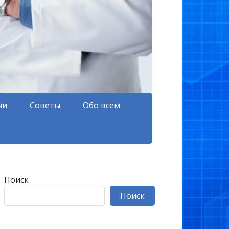
чи
Советы
Обо всем
Поиск
Поиск