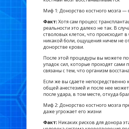
Миф 1: Донорство костного мозга —
Факт:
Хотя сам процесс трансплант
реальности это далеко не так. В случ
стволовых клеток, что происходит в
никакой боли, ощущения ничем не о
донорстве крови.
После этой процедуры вы можете по
упадок сил, которые проходят сами 
связаны с тем, что организм восста
Если же вы сдаете непосредственно 
общей анестезией и после нее может
после удара, в том месте, откуда бр
Миф 2: Донорство костного мозга пр
даже угрожает его жизни
Факт:
Никаких рисков для донора эта
человека система кроветворения по