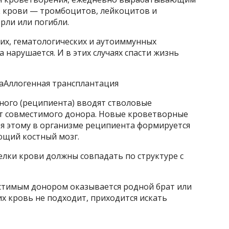
 крови — тромбоцитов, лейкоцитов и
рли или погибли.
их, гематологических и аутоиммунных
 нарушается. И в этих случаях спасти жизнь
аАллогенная трансплантация
ного (реципиента) вводят стволовые
т совместимого донора. Новые кроветворные
ря этому в организме реципиента формируется
щий костный мозг.
лки крови должны совпадать по структуре с
стимым донором оказывается родной брат или
 их кровь не подходит, приходится искать