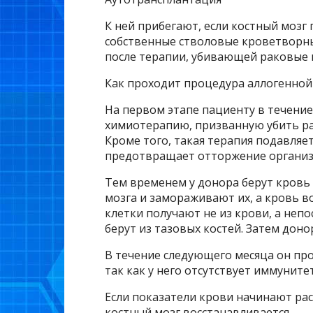
К ней прибегают, если костный мозг 
собственные стволовые кроветворны
после терапии, убивающей раковые к
Как проходит процедура аллогенной
На первом этапе пациенту в течени
химиотерапию, призванную убить р
Кроме того, такая терапия подавляе
предотвращает отторжение организ
Тем временем у донора берут кровь 
мозга и замораживают их, а кровь 
клетки получают не из крови, а неп
берут из тазовых костей. Затем дон
В течение следующего месяца он про
так как у него отсутствует иммунит
Если показатели крови начинают ра
костный мозг восстанавливается.