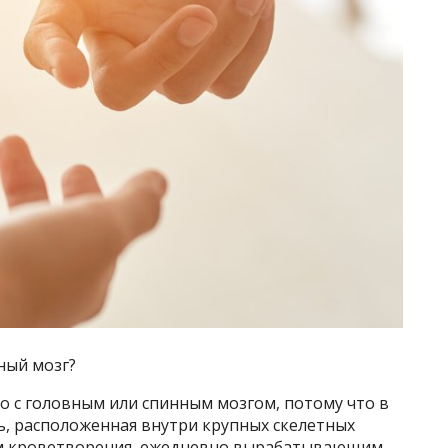
ный мозг?
о с головным или спинным мозгом, потому что в
нь, расположенная внутри крупных скелетных
ом кроветворения, ежедневно вырабатывающим