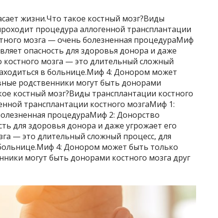
асает жизни.Что такое костный мозг?Виды
проходит процедура аллогенной трансплантации
стного мозга — очень болезненная процедураМиф
авляет опасность для здоровья донора и даже
о костного мозга — это длительный сложный
находиться в больнице.Миф 4: Донором может
вные родственники могут быть донорами
акое костный мозг?Виды трансплантации костного
енной трансплантации костного мозгаМиф 1:
болезненная процедураМиф 2: Донорство
сть для здоровья донора и даже угрожает его
зга — это длительный сложный процесс, для
 больнице.Миф 4: Донором может быть только
нники могут быть донорами костного мозга друг