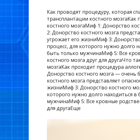
Как проводят процедуру, которая сп
трансплантации костного мозгаКак 
костного мозгаМиф 1: Донорство ко
2: Донорство костного мозга предст
угрожает его жизниМиф 3: Донорств
процесс, для которого нужно долго 
быть только мужчинаМиф 5: Все кро
костного мозга друг для другаЧто т
мозгаКак проходит процедура аллог
Донорство костного мозга — очень 
костного мозга представляет опасно
жизниМиф 3: Донорство костного мо
которого нужно долго находиться в
мужчинаМиф 5: Все кровные родстве
для другаЕще