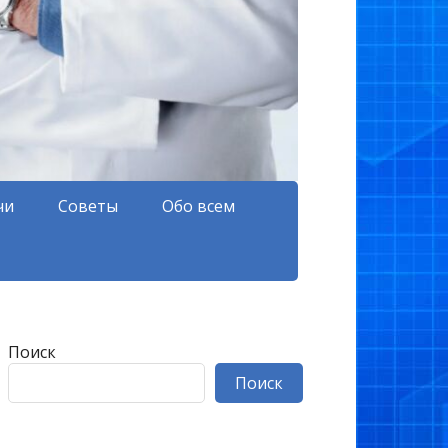
чи
Советы
Обо всем
Поиск
Поиск