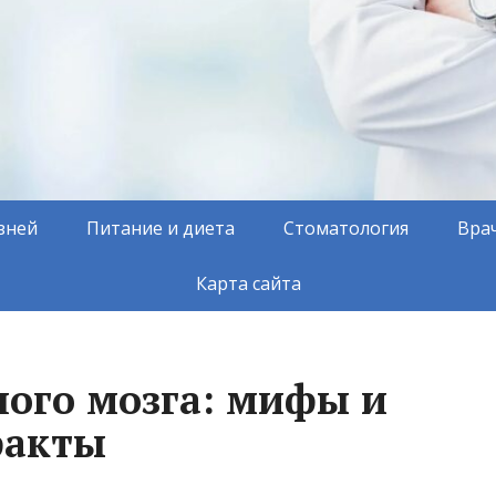
зней
Питание и диета
Стоматология
Вра
Карта сайта
ного мозга: мифы и
факты