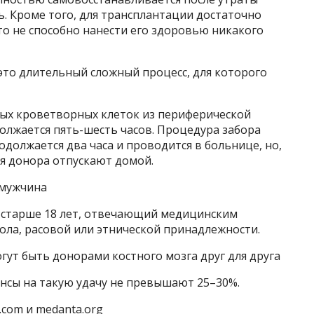
ь. Кроме того, для трансплантации достаточно
что не способно нанести его здоровью никакого
это длительный сложный процесс, для которого
ых кроветворных клеток из периферической
олжается пять-шесть часов. Процедура забора
одолжается два часа и проводится в больнице, но,
ня донора отпускают домой.
 мужчина
 старше 18 лет, отвечающий медицинским
пола, расовой или этнической принадлежности.
гут быть донорами костного мозга друг для друга
нсы на такую удачу не превышают 25–30%.
.com и medanta.org