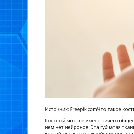
Источник: Freepik.comЧто такое кост
Костный мозг не имеет ничего общег
нем нет нейронов. Эта губчатая тка
костей, является важнейшим орган