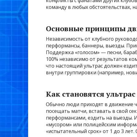
конфликты с фанатами других клубов
команду в любых обстоятельствах, н
Основные принципы дв
Независимость от клубного руководс
перформансы, баннеры, выезды. При
Поддержка «голосом» — песни, бараб
100% независимо от результатов ко
что настоящий ультрас должен ездит
внутри группировки (например, нови
Как становятся ультрас
Обычно люди приходят в движение че
посещать матчи, вставать в свой сек
перформансами, ездить на выезды. 
«мусором» или полицейским информа
«испытательный срок» от 1 до 3 лет.