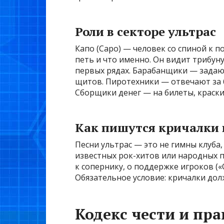
Роли в секторе ультрас
Капо (Capo) — человек со спиной к 
петь и что именно. Он видит трибун
первых рядах. Барабанщики — задаю
щитов. Пиротехники — отвечают за б
Сборщики денег — на билеты, краски
Как пишутся кричалки 
Песни ультрас — это не гимны клуба,
известных рок-хитов или народных пе
к сопернику, о поддержке игроков («О
Обязательное условие: кричалки до
Кодекс чести и пр