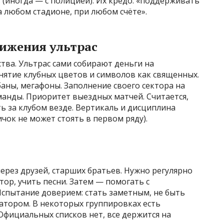
 (иногда — с полицией). Их кредо: «поддерживать
а любом стадионе, при любом счёте».
ижения ультрас
тва. Ультрас сами собирают деньги на
нятие клубных цветов и символов как священных.
аны, мегафоны. Заполнение своего сектора на
манды. Приоритет выездных матчей. Считается,
ь за клубом везде. Вертикаль и дисциплина
чок не может стоять в первом ряду).
рез друзей, старших братьев. Нужно регулярно
тор, учить песни. Затем — помогать с
Испытание доверием: стать заметным, не быть
тором. В некоторых группировках есть
 Официальных списков нет, все держится на