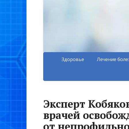
Здоровье
Лечение боле
Эксперт Кобяков
врачей освобож
от непрофильн