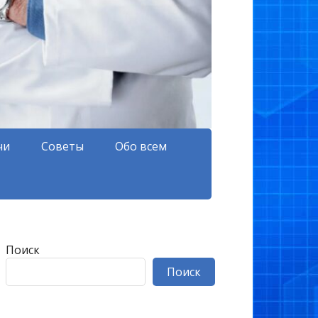
чи
Советы
Обо всем
Поиск
Поиск