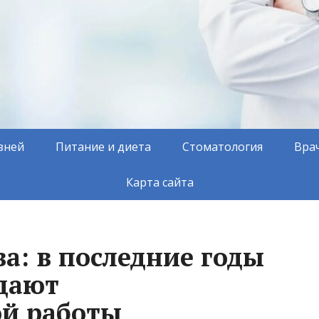
зней
Питание и диета
Стоматология
Вра
Карта сайта
а: в последние годы
дают
ой работы