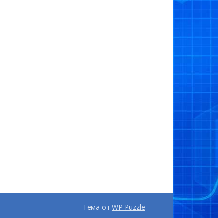
Тема от
WP Puzzle