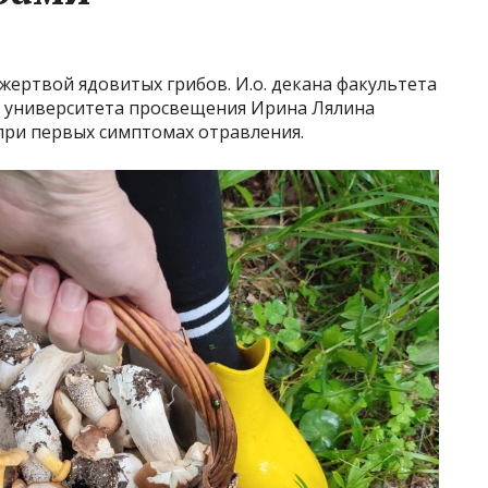
ертвой ядовитых грибов. И.о. декана факультета
о университета просвещения Ирина Лялина
ь при первых симптомах отравления.