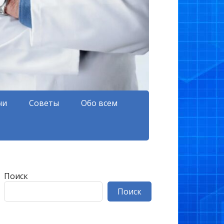
чи
Советы
Обо всем
Поиск
Поиск