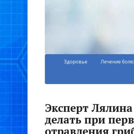
Здоровье
Лечение боле
Эксперт Лялина 
делать при пер
отравления гри