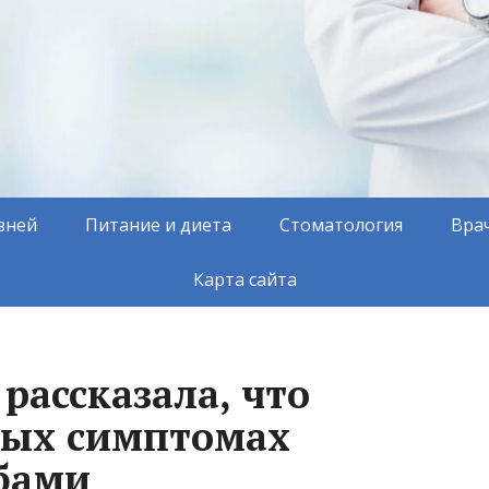
зней
Питание и диета
Стоматология
Вра
Карта сайта
рассказала, что
вых симптомах
бами