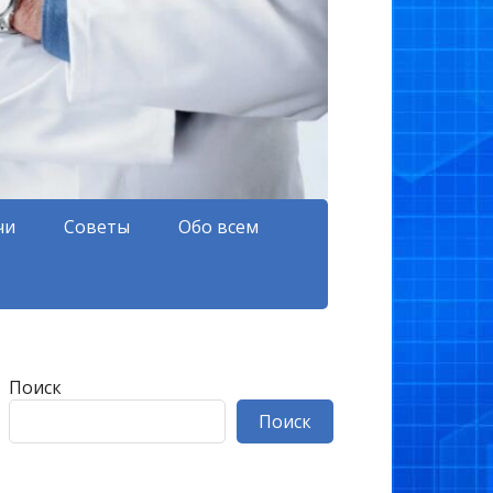
чи
Советы
Обо всем
Поиск
Поиск