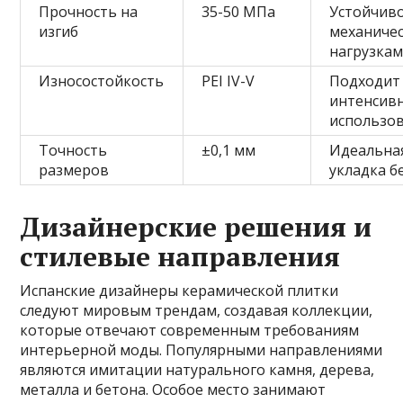
Прочность на
35-50 МПа
Устойчиво
изгиб
механиче
нагрузка
Износостойкость
PEI IV-V
Подходит
интенсив
использо
Точность
±0,1 мм
Идеальна
размеров
укладка б
Дизайнерские решения и
стилевые направления
Испанские дизайнеры керамической плитки
следуют мировым трендам, создавая коллекции,
которые отвечают современным требованиям
интерьерной моды. Популярными направлениями
являются имитации натурального камня, дерева,
металла и бетона. Особое место занимают