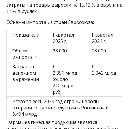
затраты на товары выросли на 15,13 % в евро и на
14 % в рублях.
Объёмы импорта из стран Евросоюза:
Показатели
I квартал
I квартал
2025 г.
2024 г.
Объём
28 000
28 000
импорта, т
Затраты в
€
€
денежном
2,351 млрд
2,042 млрд
выражении
(около
210 млрд
руб.)
Всего за весь 2024 год страны Европы
отправили фармпродукции в Россию на €
8,494 млрд
Фармацевтическая продукция является
единственной отраслью из пятёрки крупнейших