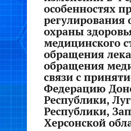
особенностях п
регулирования 
охраны здоровья
медицинского с
обращения лека
обращения меди
связи с принят
Федерацию Дон
Республики, Лу
Республики, За
Херсонской обл