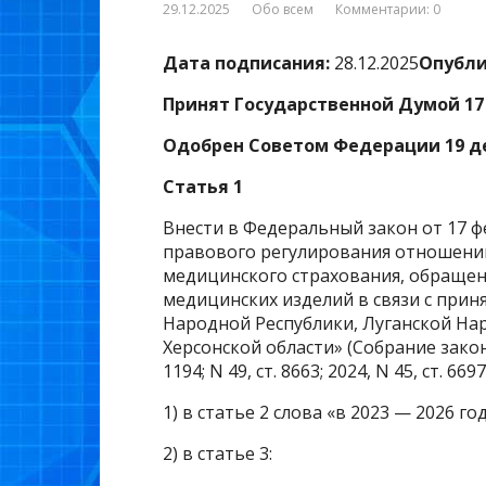
29.12.2025
Обо всем
Комментарии: 0
Дата подписания:
28.12.2025
Опубли
Принят Государственной Думой 17 
Одобрен Советом Федерации 19 де
Статья 1
Внести в Федеральный закон от 17 ф
правового регулирования отношений
медицинского страхования, обращен
медицинских изделий в связи с при
Народной Республики, Луганской На
Херсонской области» (Собрание закон
1194; N 49, ст. 8663; 2024, N 45, ст. 6
1) в статье 2 слова «в 2023 — 2026 г
2) в статье 3: