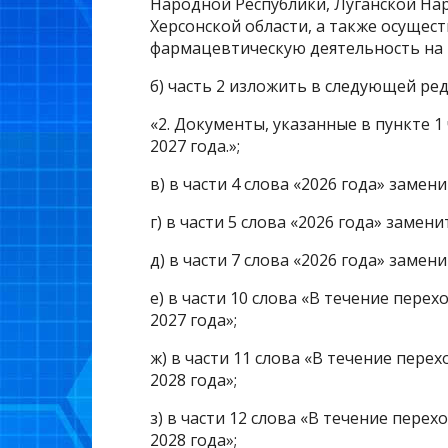
Народной Республики, Луганской На
Херсонской области, а также осуще
фармацевтическую деятельность на 
б) часть 2 изложить в следующей ре
«2. Документы, указанные в пункте 1
2027 года.»;
в) в части 4 слова «2026 года» замен
г) в части 5 слова «2026 года» замени
д) в части 7 слова «2026 года» замен
е) в части 10 слова «В течение пере
2027 года»;
ж) в части 11 слова «В течение пере
2028 года»;
з) в части 12 слова «В течение пере
2028 года»;