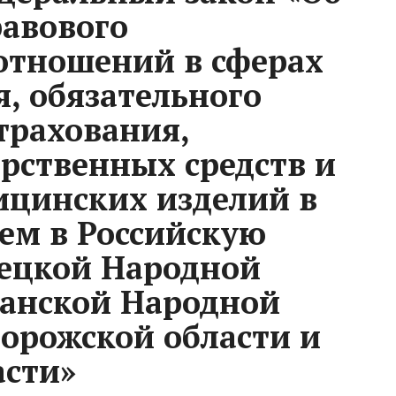
равового
отношений в сферах
, обязательного
трахования,
рственных средств и
цинских изделий в
ием в Российскую
ецкой Народной
ганской Народной
порожской области и
асти»