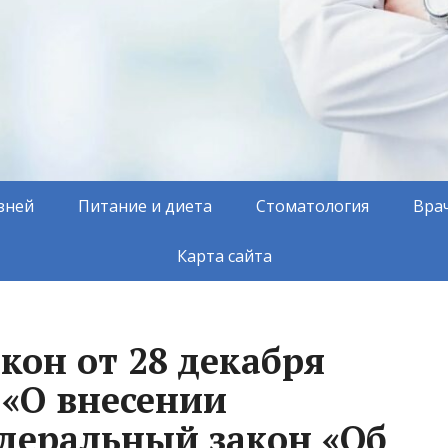
зней
Питание и диета
Стоматология
Вра
Карта сайта
кон от 28 декабря
З «О внесении
деральный закон «Об