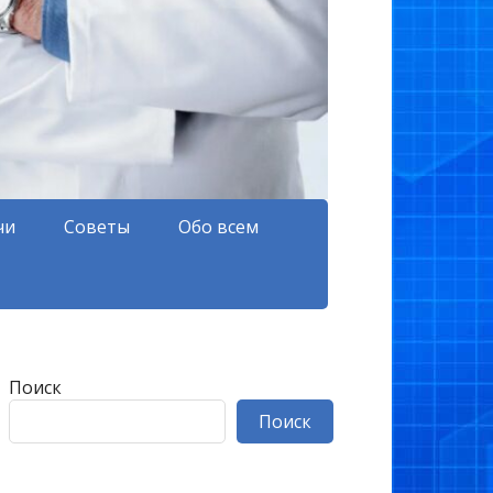
чи
Советы
Обо всем
Поиск
Поиск