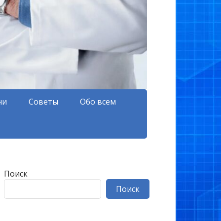
чи
Советы
Обо всем
Поиск
Поиск