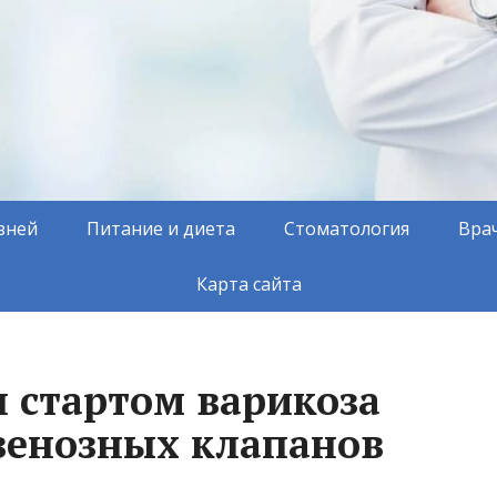
зней
Питание и диета
Стоматология
Вра
Карта сайта
л стартом варикоза
венозных клапанов