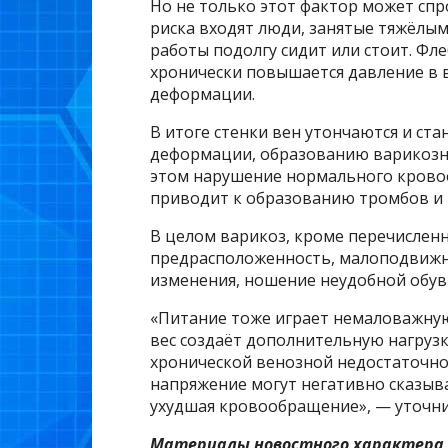
Но не только этот фактор может спр
риска входят люди, занятые тяжёлым
работы подолгу сидит или стоит. Фле
хронически повышается давление в в
деформации.
В итоге стенки вен утончаются и ста
деформации, образованию варикозн
этом нарушение нормального кровоо
приводит к образованию тромбов и 
В целом варикоз, кроме перечислен
предрасположенность, малоподвижн
изменения, ношение неудобной обуви
«Питание тоже играет немаловажну
вес создаёт дополнительную нагрузк
хронической венозной недостаточнос
напряжение могут негативно сказыва
ухудшая кровообращение», — уточни
Материалы новостного характера 