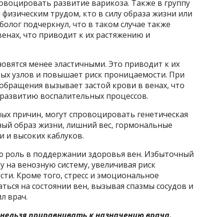
овоцировать развитие варикоза. Также в группу
 физическим трудом, кто в силу образа жизни или
болог подчеркнул, что в таком случае также
енах, что приводит к их растяжению и
новятся менее эластичными. Это приводит к их
ых узлов и повышает риск проницаемости. При
бращения вызывает застой крови в венах, что
развитию воспалительных процессов.
ных причин, могут спровоцировать генетическая
ый образ жизни, лишний вес, гормональные
 и высоких каблуков.
ю роль в поддержании здоровья вен. Избыточный
у на венозную систему, увеличивая риск
ти. Кроме того, стресс и эмоциональное
ться на состоянии вен, вызывая спазмы сосудов и
л врач.
нельзя приравнивать к назначению врача.