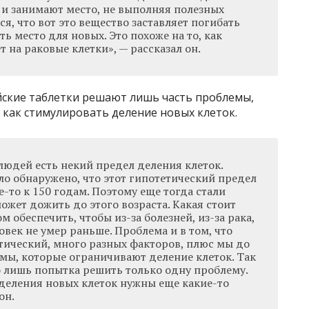
 и занимают место, не выполняя полезных
я, что вот это вещество заставляет погибать
ть место для новых. Это похоже на то, как
 на раковые клетки», — рассказал он.
йские таблетки решают лишь часть проблемы,
 как стимулировать деление новых клеток.
 людей есть некий предел деления клеток.
ло обнаружено, что этот гипотетический предел
е-то к 150 годам. Поэтому еще тогда стали
может дожить до этого возраста. Какая стоит
м обеспечить, чтобы из-за болезней, из-за рака,
овек не умер раньше. Проблема и в том, что
тический, много разных факторов, плюс мы до
змы, которые ограничивают деление клеток. Так
о лишь попытка решить только одну проблему.
деления новых клеток нужны еще какие-то
он.