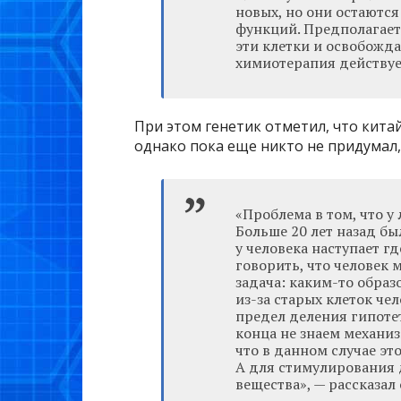
новых, но они остаются
функций. Предполагаетс
эти клетки и освобожда
химиотерапия действует
При этом генетик отметил, что кита
однако пока еще никто не придумал,
«Проблема в том, что у
Больше 20 лет назад бы
у человека наступает гд
говорить, что человек 
задача: каким-то образо
из-за старых клеток чел
предел деления гипоте
конца не знаем механи
что в данном случае эт
А для стимулирования 
вещества», — рассказал 