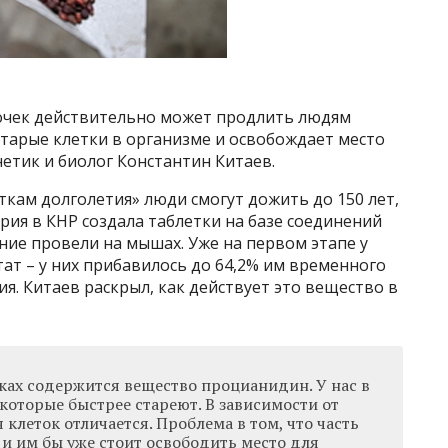
очек действительно может продлить людям
 старые клетки в организме и освобождает место
нетик и биолог Константин Китаев.
ткам долголетия» люди смогут дожить до 150 лет,
рия в КНР создала таблетки на базе соединений
ние провели на мышах. Уже на первом этапе у
ат – у них прибавилось до 64,2% им временного
ия. Китаев раскрыл, как действует это вещество в
ках содержится вещество процианидин. У нас в
 которые быстрее стареют. В зависимости от
 клеток отличается. Проблема в том, что часть
 и им бы уже стоит освободить место для