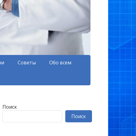
чи
Советы
Обо всем
Поиск
Поиск