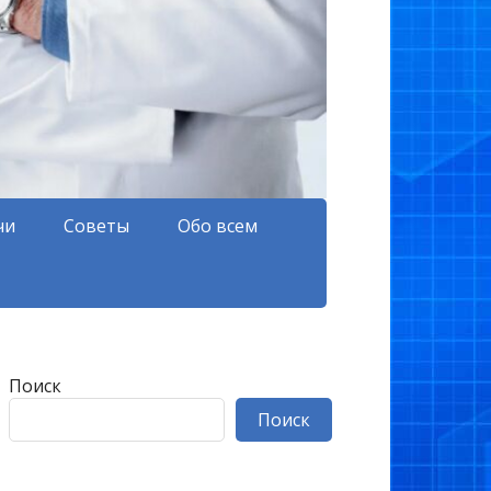
чи
Советы
Обо всем
Поиск
Поиск