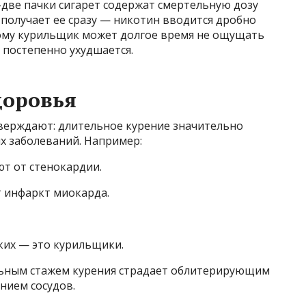
-две пачки сигарет содержат смертельную дозу
 получает ее сразу — никотин вводится дробно
ому курильщик может долгое время не ощущать
 постепенно ухудшается.
доровья
верждают: длительное курение значительно
х заболеваний. Например:
т от стенокардии.
т инфаркт миокарда.
ких — это курильщики.
льным стажем курения страдает облитерирующим
нием сосудов.