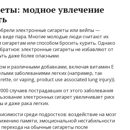
еты: модное увлечение
ть
обрели электронные сигареты или вейпы —
в виде пара. Многие молодые люди считают их
сигаретам или способом бросить курить. Однако
братное: электронные сигареты не избавляют от
ыть даже более опасными.
ом и различными добавками, включая витамин Е
елыми заболеваниями легких (например, так
te, or vaping, product use associated lung injury)).
000 случаев пострадавших от этого заболевания
ользование электронных сигарет увеличивает риск
 и даже рака легких.
исимости среди подростков: воздействие на мозг
снижению памяти, эмоциональной нестабильности
к перехода на обычные сигареты после