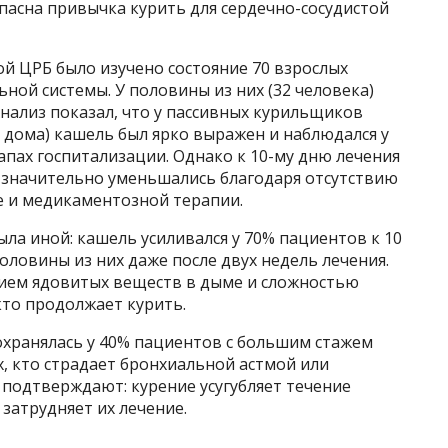
пасна привычка курить для сердечно-сосудистой
ой ЦРБ было изучено состояние 70 взрослых
ной системы. У половины из них (32 человека)
 Анализ показал, что у пассивных курильщиков
т дома) кашель был ярко выражен и наблюдался у
апах госпитализации. Однако к 10-му дню лечения
 значительно уменьшались благодаря отсутствию
 и медикаментозной терапии.
ла иной: кашель усиливался у 70% пациентов к 10
оловины из них даже после двух недель лечения.
вием ядовитых веществ в дыме и сложностью
кто продолжает курить.
охранялась у 40% пациентов с большим стажем
ех, кто страдает бронхиальной астмой или
 подтверждают: курение усугубляет течение
затрудняет их лечение.