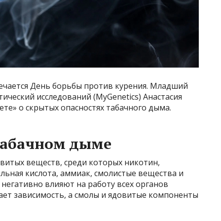
мечается День борьбы против курения. Младший
ический исследований (MyGenetics) Анастасия
ете» о скрытых опасностях табачного дыма.
табачном дыме
витых веществ, среди которых никотин,
нильная кислота, аммиак, смолистые вещества и
 негативно влияют на работу всех органов
ает зависимость, а смолы и ядовитые компоненты