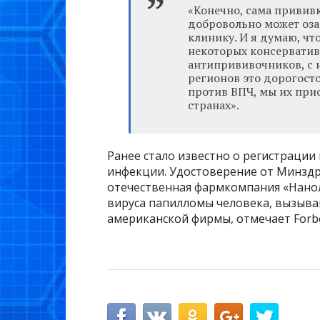
«Конечно, сама прививк
добровольно может оза
клинику. И я думаю, чт
некоторых консервативн
антипрививочников, с н
регионов это дорогост
против ВПЧ, мы их при
странах».
Ранее стало известно о регистраци
инфекции. Удостоверение от Минздр
отечественная фармкомпания «Нанол
вируса папилломы человека, вызыва
американской фирмы, отмечает Forb