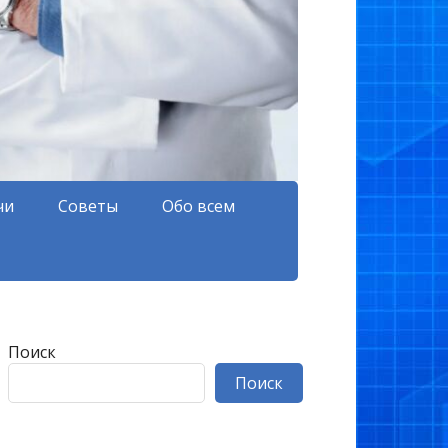
чи
Советы
Обо всем
Поиск
Поиск