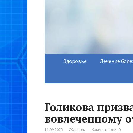
Здоровье
Лечение боле
Голикова призв
вовлеченному о
11.09.2025
Обо всем
Комментарии: 0