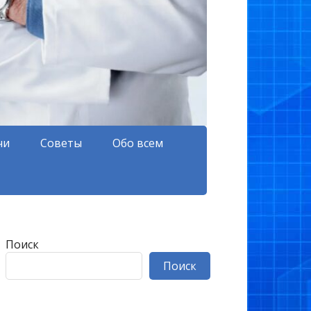
чи
Советы
Обо всем
Поиск
Поиск