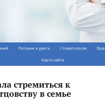
зней
Питание и диета
Стоматология
Вра
Карта сайта
ала стремиться к
тцовству в семье