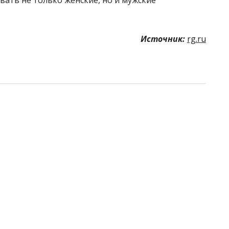
ать не только женские, но и мужские
Источник:
rg.ru