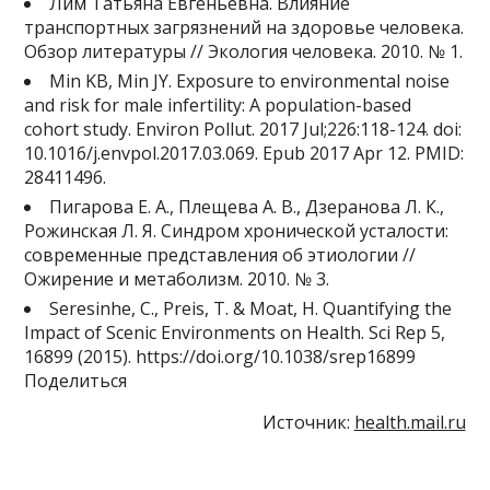
Лим Татьяна Евгеньевна. Влияние
транспортных загрязнений на здоровье человека.
Обзор литературы // Экология человека. 2010. № 1.
Min KB, Min JY. Exposure to environmental noise
and risk for male infertility: A population-based
cohort study. Environ Pollut. 2017 Jul;226:118-124. doi:
10.1016/j.envpol.2017.03.069. Epub 2017 Apr 12. PMID:
28411496.
Пигарова Е. А., Плещева А. В., Дзеранова Л. К.,
Рожинская Л. Я. Синдром хронической усталости:
современные представления об этиологии //
Ожирение и метаболизм. 2010. № 3.
Seresinhe, C., Preis, T. & Moat, H. Quantifying the
Impact of Scenic Environments on Health. Sci Rep 5,
16899 (2015). https://doi.org/10.1038/srep16899
Поделиться
Источник:
health.mail.ru