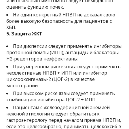
или почечных симптомов следует немедленно
оценить функцию почек.
Ни один конкретный НПВП не доказал свою
более высокую безопасность для пациентов с
ХБП.
5. Защита ЖКТ
При диспепсии следует применять ингибиторы
протонной помпы (ИПП); антациды и блокаторы
Н2-рецепторов неэффективны.
При умеренном риске язвы следует применять
неселективные НПВП + ИПП или ингибитор
циклооксигеназы-2 (ЦОГ-2) в качестве
монотерапии.
При высоком риске язвы следует применять
комбинацию ингибитора ЦОГ-2 + ИПП.
Пациентам с железодефицитной анемией
неясной этиологии следует обратиться к
гастроэнтерологу перед началом приема НПВП и,
если это целесообразно, принимать целекоксиб в