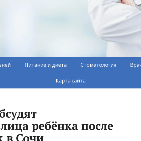
зней
Питание и диета
Стоматология
Вра
Карта сайта
бсудят
 лица ребёнка после
 в Сочи