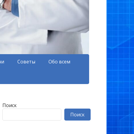
чи
Советы
Обо всем
Поиск
Поиск