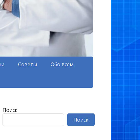
чи
Советы
Обо всем
Поиск
Поиск