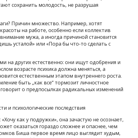
гают сохранить молодость, не разрушая
ги? Причин множество. Например, хотят
расоты на работе, особенно если коллектив
 внимание мужа, а иногда причиной становится
ишь усталой» или «Пора бы что-то сделать с
и на других естественно: они ищут одобрения и
ослом возрасте психика должна меняться, а
новится естественным этапом внутреннего роста.
емление быть „как все“ тормозит личностное
— говорит о предпосылках радикальных изменений
ти и психологические последствия
«Хочу как у подружки», она зачастую не осознает,
ожет оказаться гораздо сложнее и опаснее, чем
комков Биша первое время лицо выглядит худым,