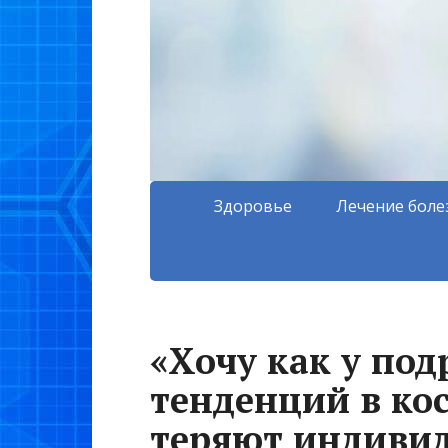
Здоровье
Лечение боле
«Хочу как у под
тенденций в к
теряют индивид