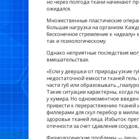
но через полгода ткани начинают про
ожидался.
Множественные пластические операц
большая нагрузка на организм. Кажд
бесконечное стремление к «идеалу»
так и психологическому.
Однако неприятные последствия мог
вмешательствах.
«Если у девушки от природы узкие гу
недостаточной емкости тканей гель 
части губ или образовывать „гиалур
Такие ситуации характерны, когда п
у кумира. Но одномоментное введен
привести к перерастяжению тканей и 
филлерами для скул перебор в милли
здоровье тканей лица. Избыток пре
отечности за счет сдавления сосудов
Физиологические проблемы — лишь 