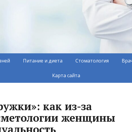
зней
Питание и диета
Стоматология
Вра
Карта сайта
ружки»: как из-за
осметологии женщины
уальность