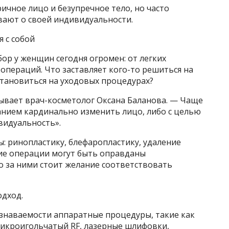
чное лицо и безупречное тело, но часто
вают о своей индивидуальности.
 с собой
бор у женщин сегодня огромен: от легких
операций. Что заставляет кого-то решиться на
остановиться на уходовых процедурах?
азывает врач-косметолог Оксана Баланова. — Чаще
анием кардинально изменить лицо, либо с целью
видуальность».
 ринопластику, блефаропластику, удаление
кие операции могут быть оправданы
о за ними стоит желание соответствовать
дход.
знаваемости аппаратные процедуры, такие как
икроигольчатый RF, лазерные шлифовки,