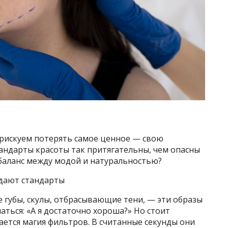
рискуем потерять самое ценное — свою
андарты красоты так притягательны, чем опасны
баланс между модой и натуральностью?
здают стандарты
е губы, скулы, отбрасывающие тени, — эти образы
аться: «А я достаточно хороша?» Но стоит
ется магия фильтров. В считанные секунды они