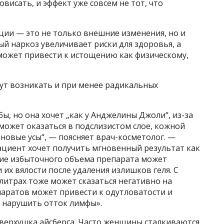
висать, и эффект уже совсем не тот, что
ии — это не только внешние изменения, но и
ый наркоз увеличивает риски для здоровья, а
 может привести к истощению как физическому,
ут возникать и при менее радикальных
бы, но она хочет „как у Анджелины Джоли“, из-за
может оказаться в подслизистом слое, кожной
оновые усы“, — поясняет врач-косметолог. —
ациент хочет получить мгновенный результат как
ие избыточного объема препарата может
их вялости после удаления излишков геля. С
литрах тоже может сказаться негативно на
паратов может привести к одутловатости и
, нарушить отток лимфы».
верхушка айсберга. Часто женщины сталкиваются