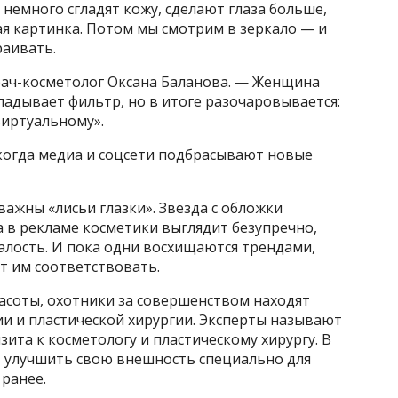
немного сгладят кожу, сделают глаза больше,
ная картинка. Потом мы смотрим в зеркало — и
раивать.
врач-косметолог Оксана Баланова. — Женщина
ладывает фильтр, но в итоге разочаровывается:
виртуальному».
 когда медиа и соцсети подбрасывают новые
важны «лисьи глазки». Звезда с обложки
а в рекламе косметики выглядит безупречно,
талость. И пока одни восхищаются трендами,
ут им соответствовать.
асоты, охотники за совершенством находят
и и пластической хирургии. Эксперты называют
ита к косметологу и пластическому хирургу. В
ь улучшить свою внешность специально для
 ранее.