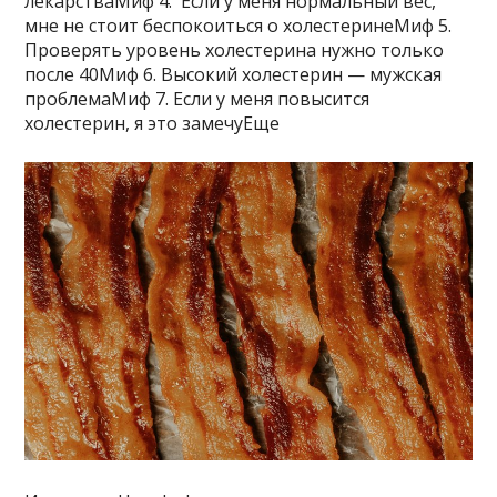
лекарстваМиф 4. Если у меня нормальный вес,
мне не стоит беспокоиться о холестеринеМиф 5.
Проверять уровень холестерина нужно только
после 40Миф 6. Высокий холестерин — мужская
проблемаМиф 7. Если у меня повысится
холестерин, я это замечуЕще