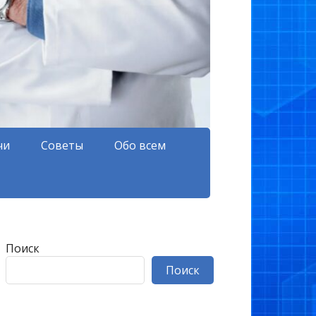
чи
Советы
Обо всем
Поиск
Поиск