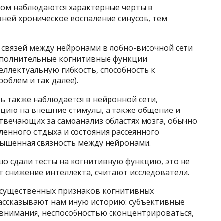
итом наблюдаются характерные черты в
зней хроническое воспаление синусов, тем
 связей между нейронами в лобно-височной сети
сполнительные когнитивные функции
еллектуальную гибкость, способность к
блем и так далее).
ь также наблюдается в нейронной сети,
цию на внешние стимулы, а также общение и
твечающих за самоанализ областях мозга, обычно
енного отдыха и состояния рассеянного
вышенная связность между нейронами.
ошо сдали тесты на когнитивную функцию, это не
ит снижение интеллекта, считают исследователи.
 существенных признаков когнитивных
рассказывают нам иную историю: субъективные
внимания, неспособностью сконцентрироваться,