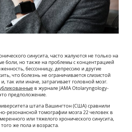
ического синусита, часто жалуются не только на
ые боли, но также на проблемы с концентрацией
оженность, бессонницу, депрессию и другие
ть, что болезнь не ограничивается слизистой
 и, так или иначе, затрагивает головной мозг.
убликованные
в журнале JAMA Otolaryngology-
 это предположение.
иверситета штата Вашингтон (США) сравнили
о-резонансной томографии мозга 22 человек в
умеренного или тяжелого хронического синусита,
того же пола и возраста.