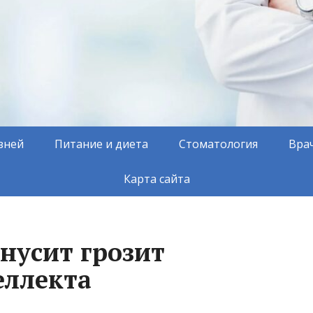
зней
Питание и диета
Стоматология
Вра
Карта сайта
нусит грозит
еллекта