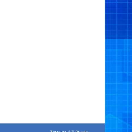
Тема от
WP Puzzle