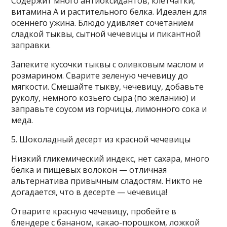
Содержит много антиоксидантов, клетчатки,
витамина A и растительного белка. Идеален для
осеннего ужина. Блюдо удивляет сочетанием
сладкой тыквы, сытной чечевицы и пикантной
заправки.
Запеките кусочки тыквы с оливковым маслом и
розмарином. Сварите зеленую чечевицу до
мягкости. Смешайте тыкву, чечевицу, добавьте
руколу, немного козьего сыра (по желанию) и
заправьте соусом из горчицы, лимонного сока и
меда.
5. Шоколадный десерт из красной чечевицы
Низкий гликемический индекс, нет сахара, много
белка и пищевых волокон — отличная
альтернатива привычным сладостям. Никто не
догадается, что в десерте — чечевица!
Отварите красную чечевицу, пробейте в
блендере с бананом, какао-порошком, ложкой