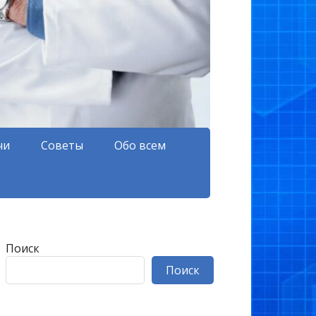
чи
Советы
Обо всем
Поиск
Поиск