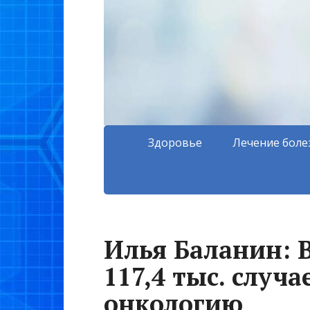
Здоровье
Лечение боле
Илья Баланин: В
117,4 тыс. случа
онкологию