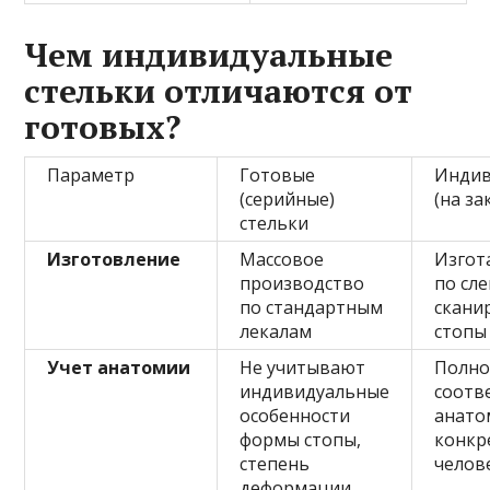
Чем индивидуальные
стельки отличаются от
готовых?
Параметр
Готовые
Индив
(серийные)
(на за
стельки
Изготовление
Массовое
Изгот
производство
по сле
по стандартным
скани
лекалам
стопы
Учет анатомии
Не учитывают
Полно
индивидуальные
соотв
особенности
анато
формы стопы,
конкр
степень
челов
деформации