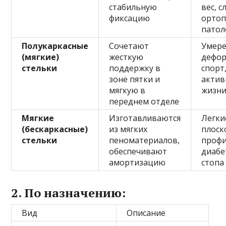
стабильную
вес, 
фиксацию
ортоп
патол
Полукаркасные
Сочетают
Умер
(мягкие)
жесткую
дефор
стельки
поддержку в
спорт
зоне пятки и
актив
мягкую в
жизн
переднем отделе
Мягкие
Изготавливаются
Легки
(бескаркасные)
из мягких
плоск
стельки
пеноматериалов,
профи
обеспечивают
диабе
амортизацию
стопа
2. По назначению:
Вид
Описание