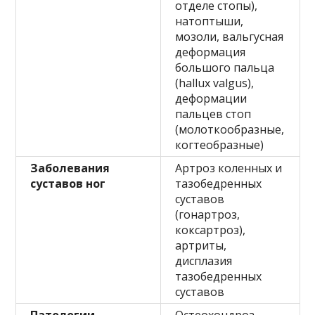
отделе стопы),
натоптыши,
мозоли, вальгусная
деформация
большого пальца
(hallux valgus),
деформации
пальцев стоп
(молоткообразные,
когтеобразные)
Заболевания
Артроз коленных и
суставов ног
тазобедренных
суставов
(гонартроз,
коксартроз),
артриты,
дисплазия
тазобедренных
суставов
Патологии
Остеохондроз,