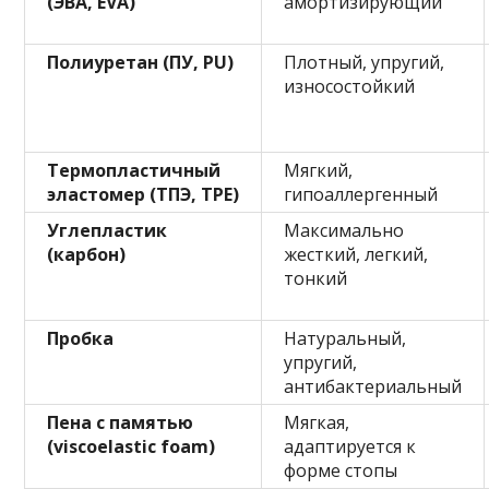
(ЭВА, EVA)
амортизирующий
Полиуретан (ПУ, PU)
Плотный, упругий,
износостойкий
Термопластичный
Мягкий,
эластомер (ТПЭ, TPE)
гипоаллергенный
Углепластик
Максимально
(карбон)
жесткий, легкий,
тонкий
Пробка
Натуральный,
упругий,
антибактериальный
Пена с памятью
Мягкая,
(viscoelastic foam)
адаптируется к
форме стопы