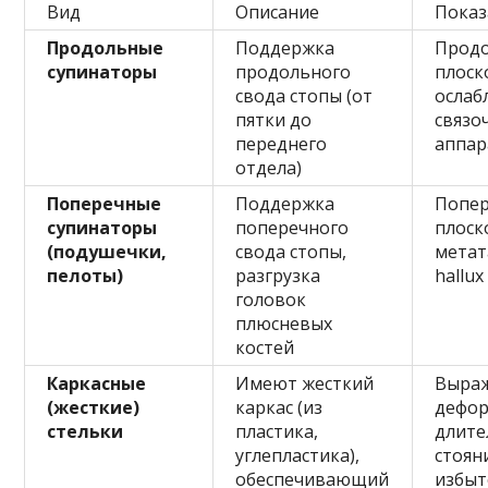
Вид
Описание
Показ
Продольные
Поддержка
Прод
супинаторы
продольного
плоск
свода стопы (от
ослаб
пятки до
связо
переднего
аппар
отдела)
Поперечные
Поддержка
Попе
супинаторы
поперечного
плоск
(подушечки,
свода стопы,
метат
пелоты)
разгрузка
hallux
головок
плюсневых
костей
Каркасные
Имеют жесткий
Выра
(жесткие)
каркас (из
дефор
стельки
пластика,
длите
углепластика),
стоян
обеспечивающий
избы