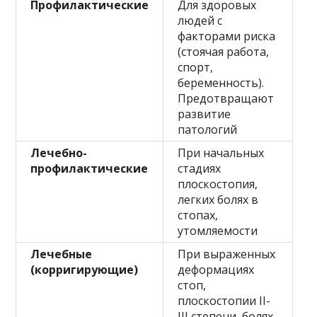
Профилактические
Для здоровых
людей с
факторами риска
(стоячая работа,
спорт,
беременность).
Предотвращают
развитие
патологий
Лечебно-
При начальных
профилактические
стадиях
плоскостопия,
легких болях в
стопах,
утомляемости
Лечебные
При выраженных
(корригирующие)
деформациях
стоп,
плоскостопии II-
III степени, болях,