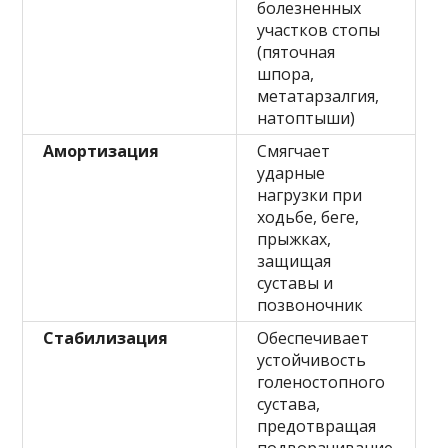
болезненных
участков стопы
(пяточная
шпора,
метатарзалгия,
натоптыши)
Амортизация
Смягчает
ударные
нагрузки при
ходьбе, беге,
прыжках,
защищая
суставы и
позвоночник
Стабилизация
Обеспечивает
устойчивость
голеностопного
сустава,
предотвращая
подворачивание