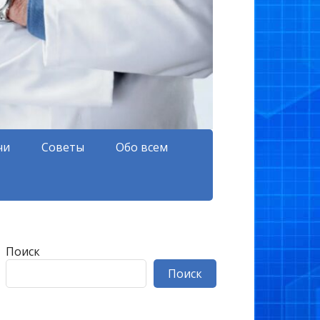
чи
Советы
Обо всем
Поиск
Поиск