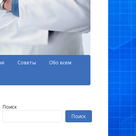
чи
Советы
Обо всем
Поиск
Поиск