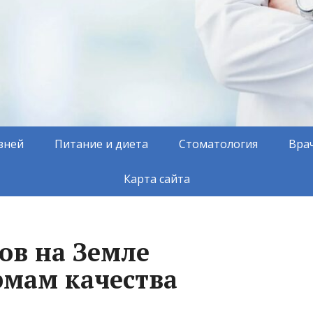
зней
Питание и диета
Стоматология
Вра
Карта сайта
дов на Земле
рмам качества