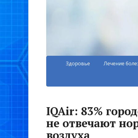
Здоровье
Лечение боле
IQAir: 83% горо
не отвечают но
воздуха