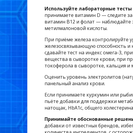
Используйте лабораторные тесты
принимаете витамин D — следите за
витамин В12 и фолат — наблюдайте з
метилмалоновой кислоты.
При приёме железа контролируйте у
железосвязывающую способность и 
сдавайте тест на индекс омега-3, пр
вещества в сыворотке крови, при п
токоферола в сыворотке, кальция и 
Оценить уровень электролитов (нат
панельный анализ крови.
Если принимаете куркумин или рыби
пьёте добавки для поддержки метаб
натощак, HbA1c, общего холестерин
Принимайте обоснованные решени
добавки от известных брендов, избе
количества ингредиентов, с осторо