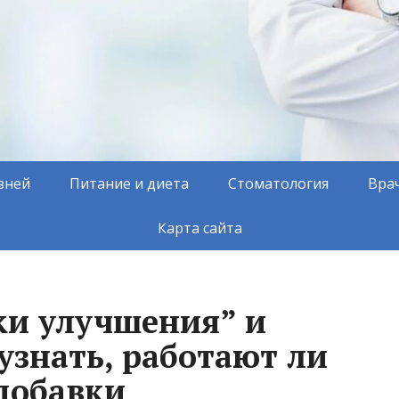
зней
Питание и диета
Стоматология
Вра
Карта сайта
ки улучшения” и
узнать, работают ли
добавки