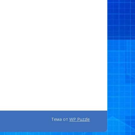
Тема от
WP Puzzle