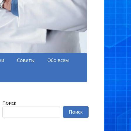
чи
Советы
Обо всем
Поиск
Поиск