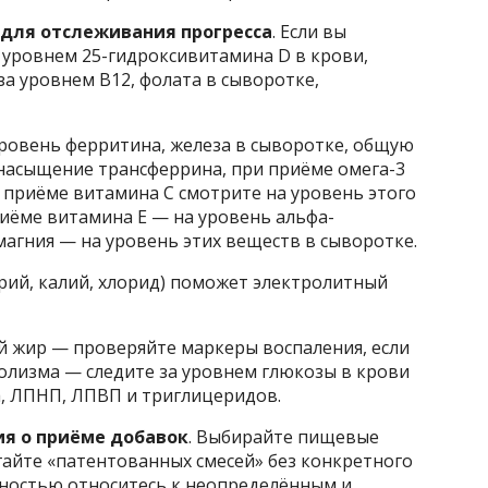
 для отслеживания прогресса
. Если вы
 уровнем 25-гидроксивитамина D в крови,
а уровнем B12, фолата в сыворотке,
ровень ферритина, железа в сыворотке, общую
насыщение трансферрина, при приёме омега-3
и приёме витамина С смотрите на уровень этого
риёме витамина Е — на уровень альфа-
магния — на уровень этих веществ в сыворотке.
рий, калий, хлорид) поможет электролитный
й жир — проверяйте маркеры воспаления, если
олизма — следите за уровнем глюкозы в крови
а, ЛПНП, ЛПВП и триглицеридов.
я о приёме добавок
. Выбирайте пищевые
гайте «патентованных смесей» без конкретного
жностью относитесь к неопределённым и